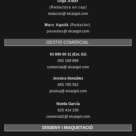
Olga Aibar
(Redactora en cap)
redaccio@ elcargol.com
Marc Aguilà
(Redactor)
penedes
@
elcargol.com
GESTIÓ COMERCIAL
93 890 00 11 (Ext. 02)
692 189 896
comercial@ elcargol.com
Jessica González
665 785 562
jessica@ elcargol.com
Noelia García
625 414 156
comercial2@ elcargol.com
DISSENY I MAQUETACIÓ