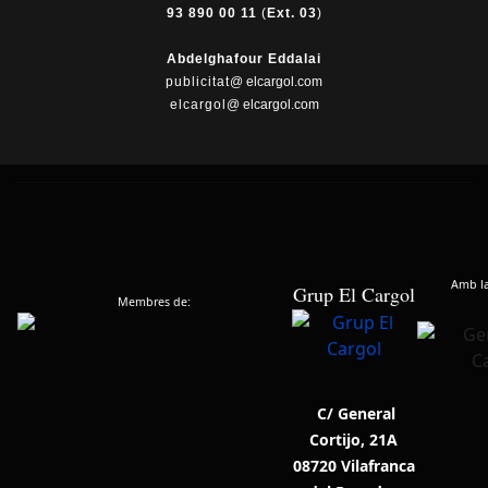
93 890 00 11
(
Ext. 03
)
Abdelghafour Eddalai
publicitat
@ elcargol.com
elcargol
@ elcargol.com
Amb la 
Grup El Cargol
Membres de:
C/ General
Cortijo, 21A
08720 Vilafranca