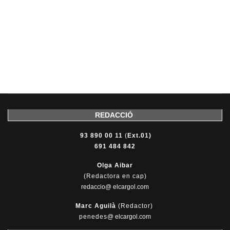
REDACCIÓ
93 890 00 11
(
Ext.01)
691 484 842
Olga Aibar
(Redactora en cap)
redaccio@ elcargol.com
Marc Aguilà
(Redactor)
penedes
@
elcargol.com