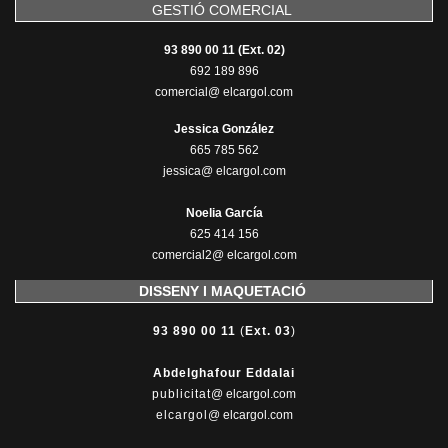
GESTIÓ COMERCIAL
93 890 00 11 (Ext. 02)
692 189 896
comercial@ elcargol.com
Jessica González
665 785 562
jessica@ elcargol.com
Noelia García
625 414 156
comercial2@ elcargol.com
DISSENY I MAQUETACIÓ
93 890 00 11
(
Ext. 03
)
Abdelghafour Eddalai
publicitat
@ elcargol.com
elcargol
@ elcargol.com