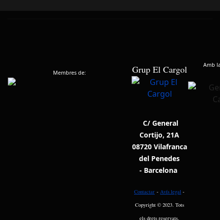
Amb la 
Grup El Cargol
Membres de:
C/ General
Cortijo, 21A
08720 Vilafranca
del Penedes
- Barcelona
Contactar
-
Avís legal
-
Copyright © 2023. Tots
els drets reservats.