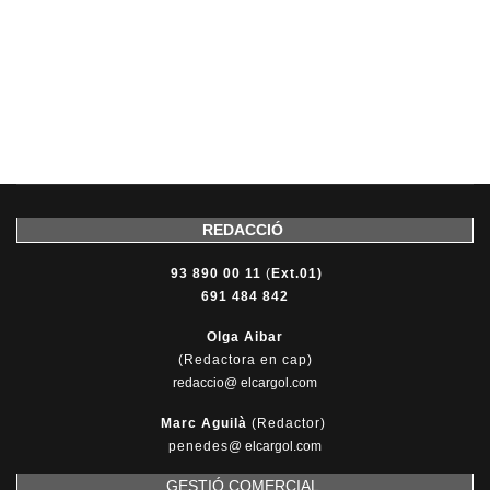
REDACCIÓ
93 890 00 11
(
Ext.01)
691 484 842
Olga Aibar
(Redactora en cap)
redaccio@ elcargol.com
Marc Aguilà
(Redactor)
penedes
@
elcargol.com
GESTIÓ COMERCIAL