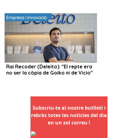
Subscriu-te al nostre butlletí i
rebràs totes les notícies del dia
en un sol correu !