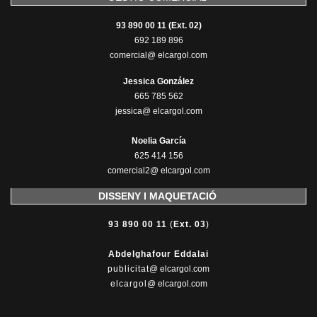
93 890 00 11 (Ext. 02)
692 189 896
comercial@ elcargol.com
Jessica González
665 785 562
jessica@ elcargol.com
Noelia García
625 414 156
comercial2@ elcargol.com
DISSENY I MAQUETACIÓ
93 890 00 11
(
Ext. 03
)
Abdelghafour Eddalai
publicitat
@ elcargol.com
elcargol
@ elcargol.com