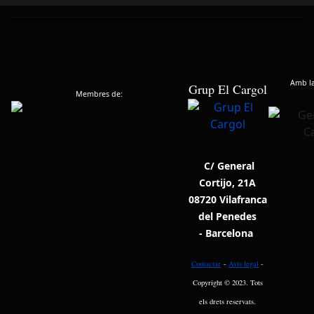
Amb la 
Grup El Cargol
Membres de:
C/ General
Cortijo, 21A
08720 Vilafranca
del Penedes
- Barcelona
Contactar
-
Avís legal
-
Copyright © 2023. Tots
els drets reservats.