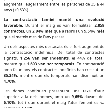
augmenta lleugerament entre les persones de 35 a 44
anys (+0,63%).
La contractació també manté una evolució
favorable.
Durant el maig es van formalitzar
2.859
contractes
, un
2,84% més
que a l’abril i un
9,54% més
que el mateix mes de l’any passat.
Un dels aspectes més destacats és el fort augment de
la contractació indefinida. Del total de contractes
signats,
1.256 van ser indefinits
, el 44% del total,
mentre que
1.603 van ser temporals
. En comparació
amb fa un any, els contractes indefinits han crescut un
35,34%
, mentre que els temporals han disminuït un
4,70%
.
Les dones continuen presentant una taxa d’atur
superior a la dels homes, amb un
9,65%
davant del
6,10%
, tot i que durant el maig l’atur femení es va