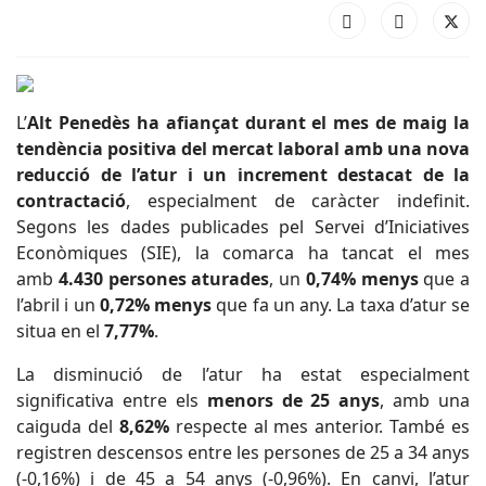
L’
Alt Penedès ha afiançat durant el mes de maig la
tendència positiva del mercat laboral amb una nova
reducció de l’atur i un increment destacat de la
contractació
, especialment de caràcter indefinit.
Segons les dades publicades pel Servei d’Iniciatives
Econòmiques (SIE), la comarca ha tancat el mes
amb
4.430 persones aturades
, un
0,74% menys
que a
l’abril i un
0,72% menys
que fa un any. La taxa d’atur se
situa en el
7,77%
.
La disminució de l’atur ha estat especialment
significativa entre els
menors de 25 anys
, amb una
caiguda del
8,62%
respecte al mes anterior. També es
registren descensos entre les persones de 25 a 34 anys
(-0,16%) i de 45 a 54 anys (-0,96%). En canvi, l’atur