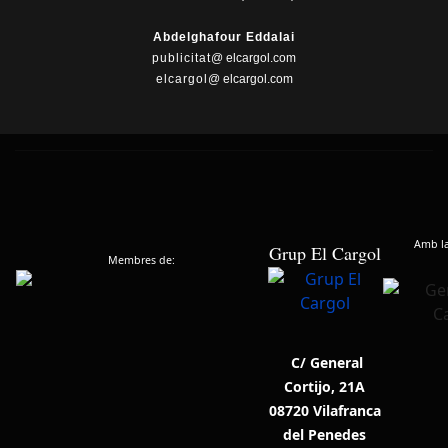
Abdelghafour Eddalai
publicitat
@ elcargol.com
elcargol
@ elcargol.com
Amb la 
Grup El Cargol
Membres de:
C/ General
Cortijo, 21A
08720 Vilafranca
del Penedes