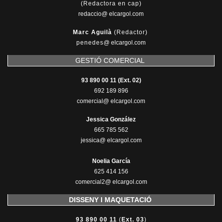
(Redactora en cap)
redaccio@ elcargol.com
Marc Aguilà
(Redactor)
penedes
@
elcargol.com
GESTIÓ COMERCIAL
93 890 00 11 (Ext. 02)
692 189 896
comercial@ elcargol.com
Jessica González
665 785 562
jessica@ elcargol.com
Noelia García
625 414 156
comercial2@ elcargol.com
DISSENY I MAQUETACIÓ
93 890 00 11
(
Ext. 03
)