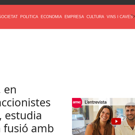
"
SOCIETAT
POLITICA
ECONOMIA
EMPRESA
CULTURA
VINS I CAVES
, en
accionistes
 estudia
a fusió amb