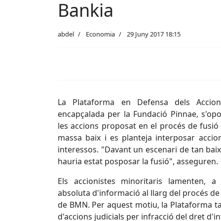
Bankia
abdel
Economia
29 Juny 2017 18:15
La Plataforma en Defensa dels Accion
encapçalada per la Fundació Pinnae, s'opo
les accions proposat en el procés de fusió
massa baix i es planteja interposar accion
interessos. "Davant un escenari de tan bai
hauria estat posposar la fusió", asseguren.
Els accionistes minoritaris lamenten, a 
absoluta d'informació al llarg del procés de 
de BMN. Per aquest motiu, la Plataforma ta
d'accions judicials per infracció del dret d'