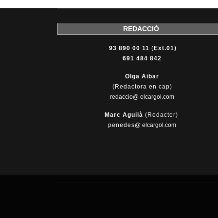
REDACCIÓ
93 890 00 11
(
Ext.01)
691 484 842
Olga Aibar
(Redactora en cap)
redaccio@ elcargol.com
Marc Aguilà
(Redactor)
penedes
@
elcargol.com