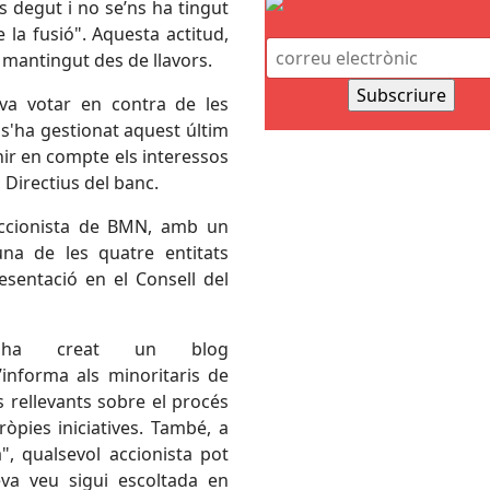
s degut i no se’ns ha tingut
la fusió". Aquesta actitud,
 mantingut des de llavors.
 va votar en contra de les
 s'ha gestionat aquest últim
nir en compte els interessos
s Directius del banc.
accionista de BMN, amb un
 una de les quatre entitats
sentació en el Consell del
 ha creat un blog
’informa als minoritaris de
ts rellevants sobre el procés
òpies iniciatives. També, a
", qualsevol accionista pot
eva veu sigui escoltada en