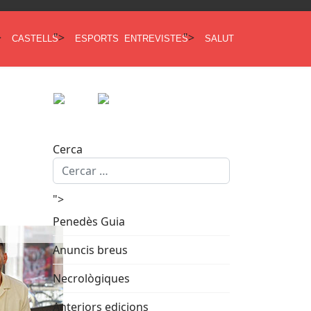
>
">
">
CASTELLS
ESPORTS
ENTREVISTES
SALUT
Cerca
">
Penedès Guia
Anuncis breus
Necrològiques
Anteriors edicions