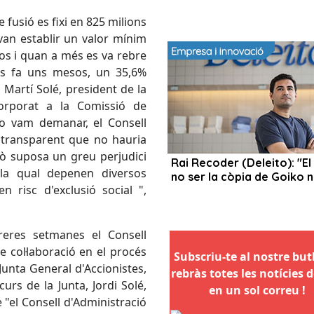
fusió es fixi en 825 milions
van establir un valor mínim
ros i quan a més es va rebre
os fa uns mesos, un 35,6%
 Martí Solé, president de la
orporat a la Comissió de
o vam demanar, el Consell
 transparent que no hauria
xò suposa un greu perjudici
 la qual depenen diversos
n risc d'exclusió social ",
eres setmanes el Consell
e col·laboració en el procés
Subscriu-te al nostre butll
Junta General d'Accionistes,
rebràs totes les notícies d
urs de la Junta, Jordi Solé,
en un sol correu !
 "el Consell d'Administració