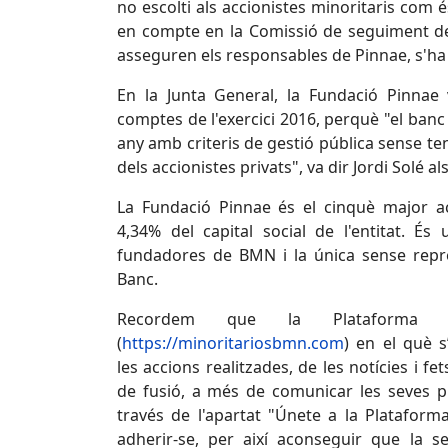
no escolti als accionistes minoritaris com é
en compte en la Comissió de seguiment de 
asseguren els responsables de Pinnae, s'ha
En la Junta General, la Fundació Pinnae
comptes de l'exercici 2016, perquè "el banc
any amb criteris de gestió pública sense te
dels accionistes privats", va dir Jordi Solé al
La Fundació Pinnae és el cinquè major 
4,34% del capital social de l'entitat. És
fundadores de BMN i la única sense repre
Banc.
Recordem que la Plataforma
(
https://minoritariosbmn.com
) en el què s
les accions realitzades, de les notícies i fe
de fusió, a més de comunicar les seves pr
través de l'apartat "Únete a la Plataforma
adherir-se, per així aconseguir que la s