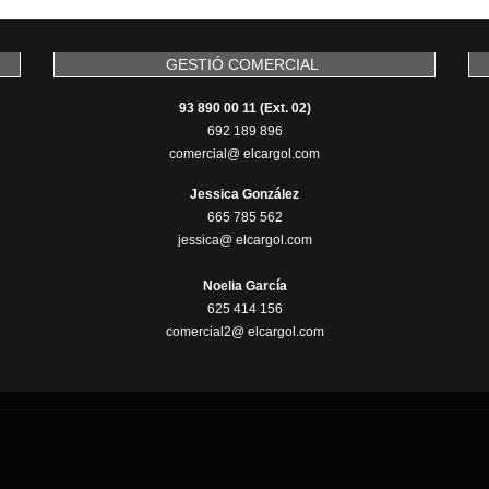
GESTIÓ COMERCIAL
93 890 00 11 (Ext. 02)
692 189 896
comercial@ elcargol.com
Jessica González
665 785 562
jessica@ elcargol.com
Noelia García
625 414 156
comercial2@ elcargol.com