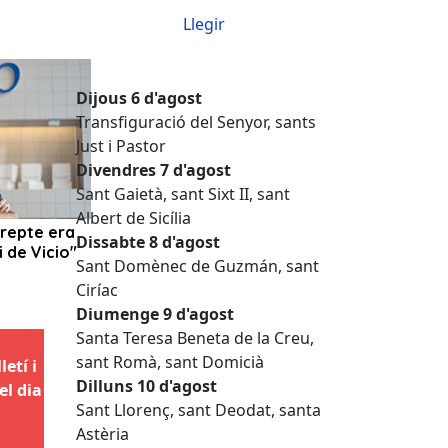
Llegir
Dijous 6 d'agost
Transfiguració del Senyor, sants
Just i Pastor
Divendres 7 d'agost
Sant Gaietà, sant Sixt II, sant
Albert de Sicília
Dissabte 8 d'agost
Sant Domènec de Guzmán, sant
Ciríac
Diumenge 9 d'agost
Santa Teresa Beneta de la Creu,
sant Romà, sant Domicià
etí i
Dilluns 10 d'agost
el dia
Sant Llorenç, sant Deodat, santa
Astèria