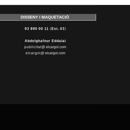
DISSENY I MAQUETACIÓ
93 890 00 11
(
Ext. 03
)
Abdelghafour Eddalai
publicitat
@ elcargol.com
elcargol
@ elcargol.com