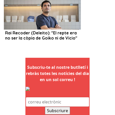
Subscriu-te al nostre butlletí i
rebràs totes les notícies del dia
en un sol correu !