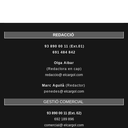
REDACCIÓ
93 890 00 11
(
Ext.01)
691 484 842
Olga Aibar
(Redactora en cap)
redaccio@ elcargol.com
Marc Aguilà
(Redactor)
penedes
@
elcargol.com
GESTIÓ COMERCIAL
93 890 00 11 (Ext. 02)
692 189 896
comercial@ elcargol.com