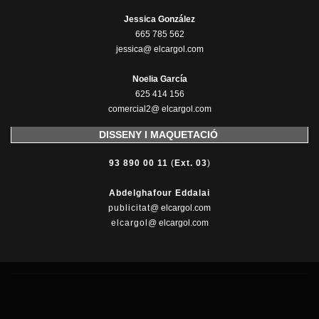
Jessica González
665 785 562
jessica@ elcargol.com
Noelia García
625 414 156
comercial2@ elcargol.com
DISSENY I MAQUETACIÓ
93 890 00 11
(
Ext. 03
)
Abdelghafour Eddalai
publicitat
@ elcargol.com
elcargol
@ elcargol.com