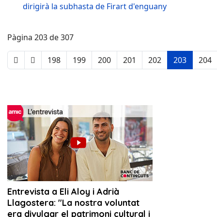
dirigirà la subhasta de Firart d'enguany
Pàgina 203 de 307
198
199
200
201
202
203
204