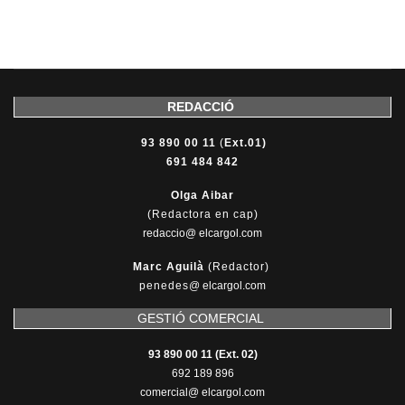
REDACCIÓ
93 890 00 11
(
Ext.01)
691 484 842
Olga Aibar
(Redactora en cap)
redaccio@ elcargol.com
Marc Aguilà
(Redactor)
penedes
@
elcargol.com
GESTIÓ COMERCIAL
93 890 00 11 (Ext. 02)
692 189 896
comercial@ elcargol.com