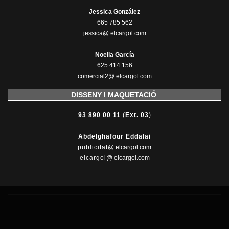
Jessica González
665 785 562
jessica@ elcargol.com
Noelia García
625 414 156
comercial2@ elcargol.com
DISSENY I MAQUETACIÓ
93 890 00 11
(
Ext. 03
)
Abdelghafour Eddalai
publicitat
@ elcargol.com
elcargol
@ elcargol.com