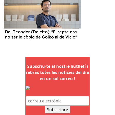
Subscriu-te al nostre butlletí i
rebràs totes les notícies del dia
en un sol correu !