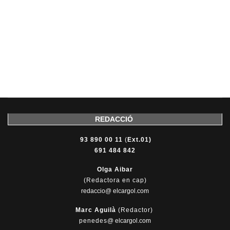
REDACCIÓ
93 890 00 11
(
Ext.01)
691 484 842
Olga Aibar
(Redactora en cap)
redaccio@ elcargol.com
Marc Aguilà
(Redactor)
penedes
@
elcargol.com