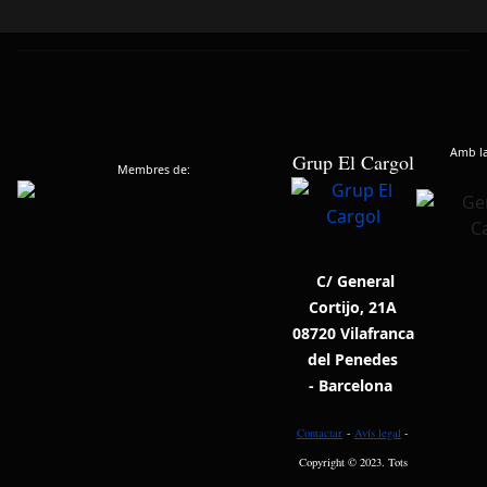
Amb la 
Grup El Cargol
Membres de:
C/ General
Cortijo, 21A
08720 Vilafranca
del Penedes
- Barcelona
Contactar
-
Avís legal
-
Copyright © 2023. Tots