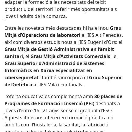
adaptar la formació a les necessitats del teixit
productiu del territori i oferir més oportunitats als
joves i adults de la comarca.
Entre les novetats més destacades hi ha el nou
Grau
Mitjà d’Operacions de laboratori
a l’IES Alt Penedès,
així com diversos estudis nous a l’IES Eugeni d’Ors: el
Grau Mitjà de Gestió Administrativa en l’àmbit
sanitari
, el
Grau Mitjà d’Activitats Comercials
i el
Grau Superior d’Administració de Sistemes
Informàtics en Xarxa especialitzat en
ciberseguretat
. També s’incorpora el
Grau Superior
de Dietètica
a l’IES Milà i Fontanals.
L’oferta educativa es complementa amb
80 places de
Programes de Formació i Inserció (PFI)
destinats a
joves d’entre 16 i 21 anys sense el graduat d’ESO.
Aquests itineraris ofereixen formació pràctica en
àmbits com l’hostaleria, la sanitat, la fabricació
mecànica o les instal·lacions electrotècniques.