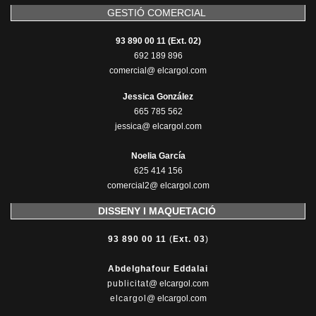
GESTIÓ COMERCIAL
93 890 00 11 (Ext. 02)
692 189 896
comercial@ elcargol.com
Jessica González
665 785 562
jessica@ elcargol.com
Noelia García
625 414 156
comercial2@ elcargol.com
DISSENY I MAQUETACIÓ
93 890 00 11
(
Ext. 03
)
Abdelghafour Eddalai
publicitat
@ elcargol.com
elcargol
@ elcargol.com