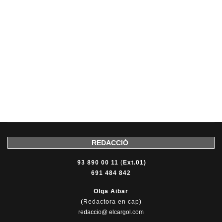
REDACCIÓ
93 890 00 11
(
Ext.01)
691 484 842
Olga Aibar
(Redactora en cap)
redaccio@ elcargol.com