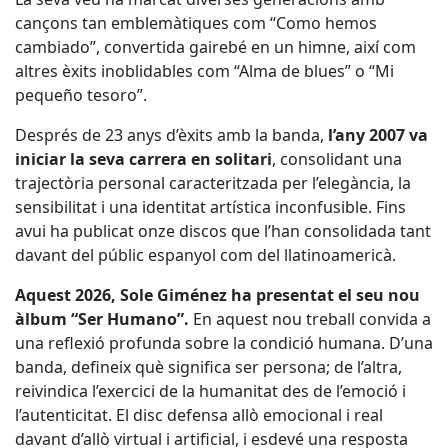
cançons tan emblemàtiques com “Como hemos
cambiado”, convertida gairebé en un himne, així com
altres èxits inoblidables com “Alma de blues” o “Mi
pequeño tesoro”.
Després de 23 anys d’èxits amb la banda,
l’any 2007 va
iniciar la seva carrera en solitari
, consolidant una
trajectòria personal caracteritzada per l’elegància, la
sensibilitat i una identitat artística inconfusible. Fins
avui ha publicat onze discos que l’han consolidada tant
davant del públic espanyol com del llatinoamericà.
Aquest 2026, Sole Giménez ha presentat el seu nou
àlbum “Ser Humano”.
En aquest nou treball convida a
una reflexió profunda sobre la condició humana. D’una
banda, defineix què significa ser persona; de l’altra,
reivindica l’exercici de la humanitat des de l’emoció i
l’autenticitat. El disc defensa allò emocional i real
davant d’allò virtual i artificial, i esdevé una resposta