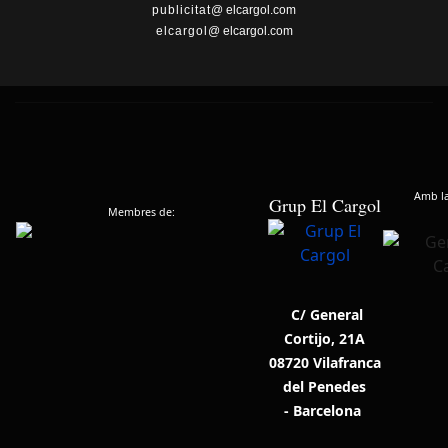
publicitat
@ elcargol.com
elcargol
@ elcargol.com
Amb la 
Grup El Cargol
Membres de:
C/ General
Cortijo, 21A
08720 Vilafranca
del Penedes
- Barcelona