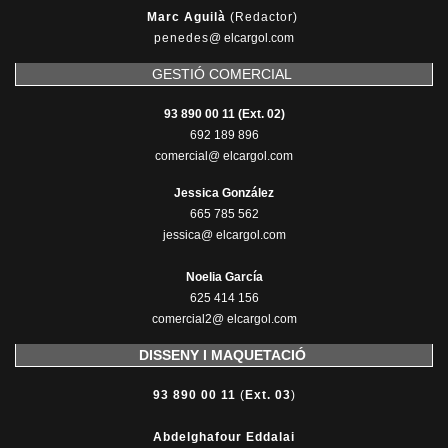
Marc Aguilà
(Redactor)
penedes
@
elcargol.com
GESTIÓ COMERCIAL
93 890 00 11 (Ext. 02)
692 189 896
comercial@ elcargol.com
Jessica González
665 785 562
jessica@ elcargol.com
Noelia García
625 414 156
comercial2@ elcargol.com
DISSENY I MAQUETACIÓ
93 890 00 11
(
Ext. 03
)
Abdelghafour Eddalai