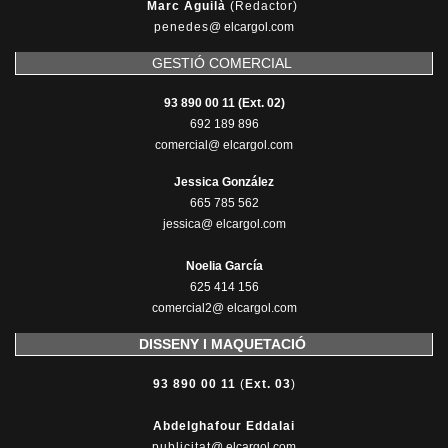
Marc Aguilà
(Redactor)
penedes
@
elcargol.com
GESTIÓ COMERCIAL
93 890 00 11 (Ext. 02)
692 189 896
comercial@ elcargol.com
Jessica González
665 785 562
jessica@ elcargol.com
Noelia García
625 414 156
comercial2@ elcargol.com
DISSENY I MAQUETACIÓ
93 890 00 11
(
Ext. 03
)
Abdelghafour Eddalai
publicitat
@ elcargol.com