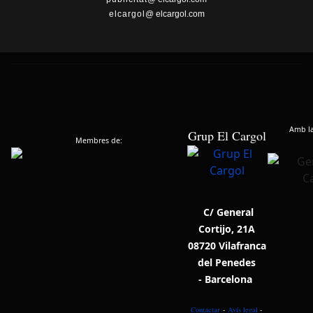
elcargol
@ elcargol.com
Amb la 
Grup El Cargol
Membres de:
C/ General
Cortijo, 21A
08720 Vilafranca
del Penedes
- Barcelona
Contactar
-
Avís legal
-