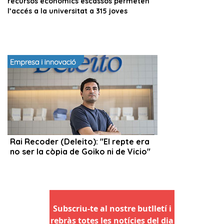
Subscriu-te al nostre butlletí i
rebràs totes les notícies del dia