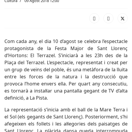
Cultura
09 Agost 2018 12:00
Com cada any, el dia 10 d’agost se celebra l’espectacle
protagonista de la Festa Major de Sant Llorenç
d’Hortons: El Terrazel. S’iniciarà a les 23h des de la
Plaça del Terrazel. L’espectacle, representat i creat per
un grup de veïns del poble, és una metàfora de la lluita
entre les forces de la natura i la destrucció que
provoca l’home envers ella. Per quart any consecutiu,
es tornarà a instal·lar una pantalla gegant de TV d’alta
definició, a La Pista.
La representació s’inicia amb el ball de la Mare Terra i
el Sol (els gegants de Sant Llorenç). Posteriorment, s’hi
afegeixen els follets i les al·legories dels paisatges de
Sant Llorenç. La plàcida dansa queda interrompuda