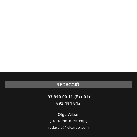
REDACCIÓ
93 890 00 11
(
Ext.01)
691 484 842
Olga Aibar
(Redactora en cap)
redaccio@ elcargol.com