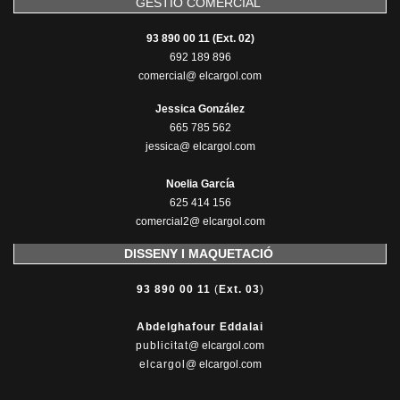
GESTIÓ COMERCIAL
93 890 00 11 (Ext. 02)
692 189 896
comercial@ elcargol.com
Jessica González
665 785 562
jessica@ elcargol.com
Noelia García
625 414 156
comercial2@ elcargol.com
DISSENY I MAQUETACIÓ
93 890 00 11
(
Ext. 03
)
Abdelghafour Eddalai
publicitat
@ elcargol.com
elcargol
@ elcargol.com