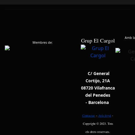
Amb la 
Grup El Cargol
Membres de:
C/ General
Cortijo, 21A
08720 Vilafranca
del Penedes
- Barcelona
Contactar
-
Avís legal
-
Copyright © 2023. Tots
els drets reservats.