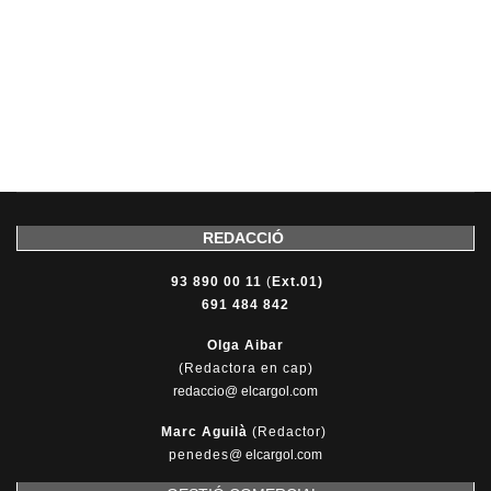
REDACCIÓ
93 890 00 11
(
Ext.01)
691 484 842
Olga Aibar
(Redactora en cap)
redaccio@ elcargol.com
Marc Aguilà
(Redactor)
penedes
@
elcargol.com