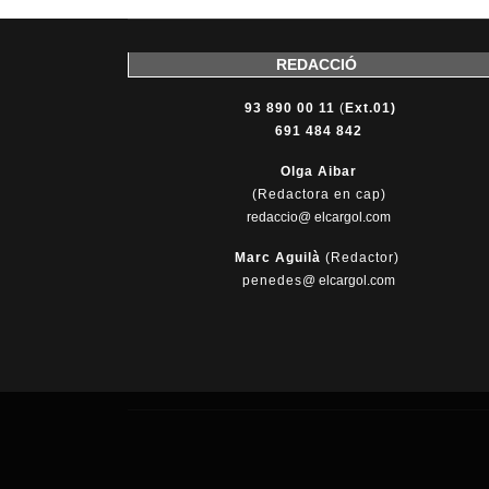
REDACCIÓ
93 890 00 11
(
Ext.01)
691 484 842
Olga Aibar
(Redactora en cap)
redaccio@ elcargol.com
Marc Aguilà
(Redactor)
penedes
@
elcargol.com