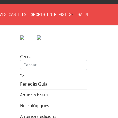
">
AVES
CASTELLS
ESPORTS
ENTREVISTES
SALUT
Cerca
">
Penedès Guia
Anuncis breus
Necrològiques
Anteriors edicions