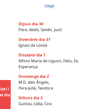
Llegir
Dijous dia 30
Pere, Abdó, Senén, Justí
Divendres dia 31
Ignasi de Loiola
Dissabte dia 1
Alfons Maria de Liguori, Feliu, Fe,
Esperança
Diumenge dia 2
M.D. dels Ángels,
Pere-Julià, Teodora
etí i
el dia
Dilluns dia 3
Gustau, Lídia, Cira