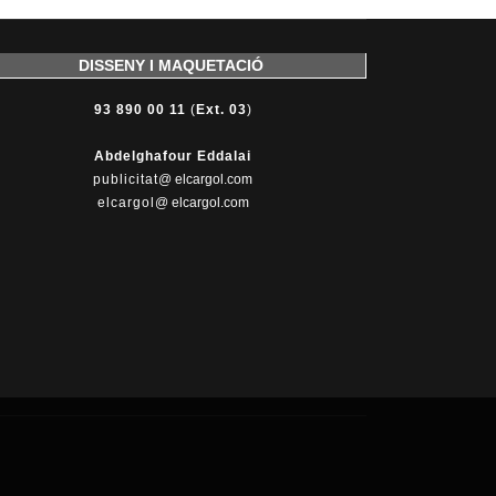
DISSENY I MAQUETACIÓ
93 890 00 11
(
Ext. 03
)
Abdelghafour Eddalai
publicitat
@ elcargol.com
elcargol
@ elcargol.com