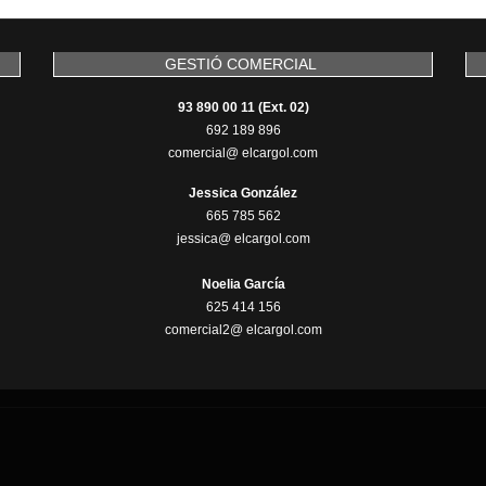
GESTIÓ COMERCIAL
93 890 00 11 (Ext. 02)
692 189 896
comercial@ elcargol.com
Jessica González
665 785 562
jessica@ elcargol.com
Noelia García
625 414 156
comercial2@ elcargol.com