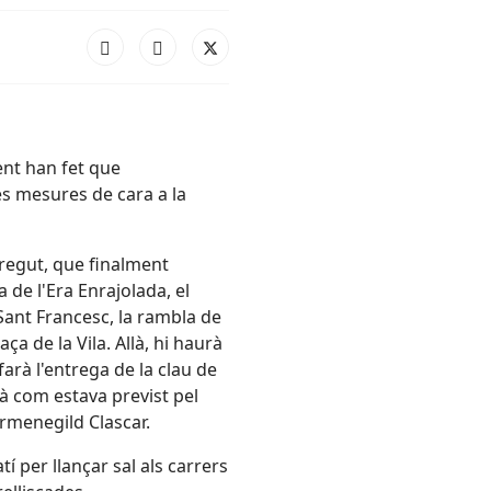
ent han fet que
es mesures de cara a la
rregut, que finalment
 de l'Era Enrajolada, el
Sant Francesc, la rambla de
ça de la Vila. Allà, hi haurà
farà l'entrega de la clau de
arà com estava previst pel
ermenegild Clascar.
í per llançar sal als carrers