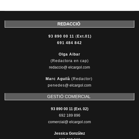
REDACCIÓ
93 890 00 11
(
Ext.01)
691 484 842
Olga Aibar
(Redactora en cap)
redaccio@ elcargol.com
Marc Aguilà
(Redactor)
penedes
@
elcargol.com
GESTIÓ COMERCIAL
93 890 00 11 (Ext. 02)
692 189 896
comercial@ elcargol.com
Jessica González