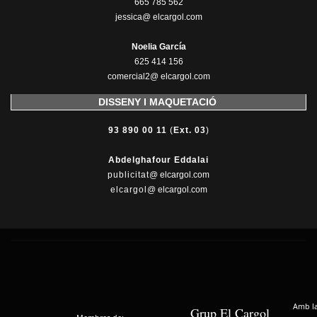
665 785 562
jessica@ elcargol.com
Noelia García
625 414 156
comercial2@ elcargol.com
DISSENY I MAQUETACIÓ
93 890 00 11
(
Ext. 03
)
Abdelghafour Eddalai
publicitat
@ elcargol.com
elcargol
@ elcargol.com
Amb la 
Grup El Cargol