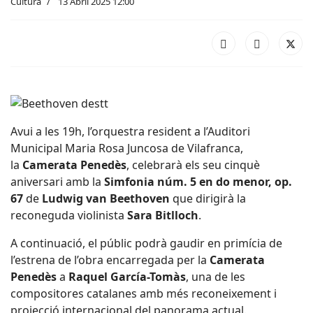
Cultura
13 Abril 2025 12:00
Avui a les 19h, l’orquestra resident a l’Auditori
Municipal Maria Rosa Juncosa de Vilafranca,
la
Camerata Penedès
, celebrarà els seu cinquè
aniversari amb la
Simfonia núm. 5 en do menor, op.
67
de
Ludwig van Beethoven
que dirigirà la
reconeguda violinista
Sara Bitlloch
.
A continuació, el públic podrà gaudir en primícia de
l’estrena de l’obra encarregada per la
Camerata
Penedès
a
Raquel García-Tomàs
, una de les
compositores catalanes amb més reconeixement i
projecció internacional del panorama actual.