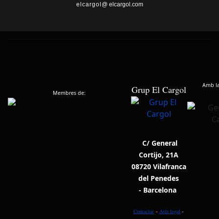
elcargol
@ elcargol.com
Amb la 
Grup El Cargol
Membres de:
C/ General
Cortijo, 21A
08720 Vilafranca
del Penedes
- Barcelona
Contactar
-
Avís legal
-