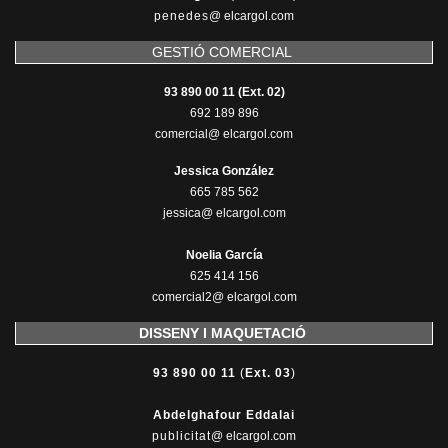
penedes
@
elcargol.com
GESTIÓ COMERCIAL
93 890 00 11 (Ext. 02)
692 189 896
comercial@ elcargol.com
Jessica González
665 785 562
jessica@ elcargol.com
Noelia García
625 414 156
comercial2@ elcargol.com
DISSENY I MAQUETACIÓ
93 890 00 11
(
Ext. 03
)
Abdelghafour Eddalai
publicitat
@ elcargol.com