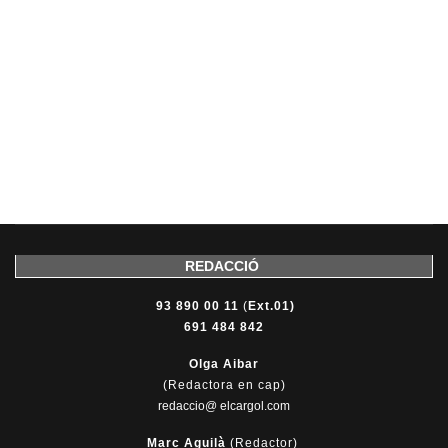
REDACCIÓ
93 890 00 11
(
Ext.01)
691 484 842
Olga Aibar
(Redactora en cap)
redaccio@ elcargol.com
Marc Aguilà
(Redactor)