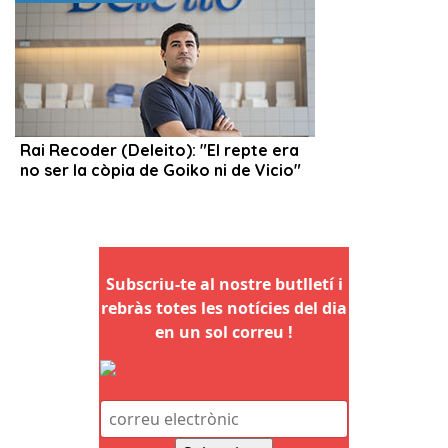
Subscriu-te al nostre butlletí i
rebràs totes les notícies del dia
en un sol correu !