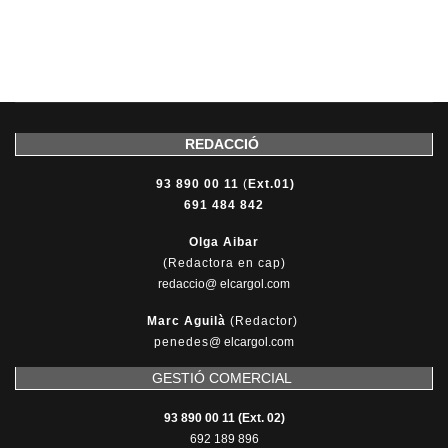
REDACCIÓ
93 890 00 11
(
Ext.01)
691 484 842
Olga Aibar
(Redactora en cap)
redaccio@ elcargol.com
Marc Aguilà
(Redactor)
penedes
@
elcargol.com
GESTIÓ COMERCIAL
93 890 00 11 (Ext. 02)
692 189 896