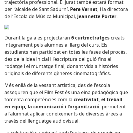
trajectòria professional. El jurat també estarà format
per l’alcalde de Sant Sadurní,
Pere Vernet
, i la directora
de l’Escola de Música Municipal,
Jeannette Porter
.
Durant la gala es projectaran
6 curtmetratges
creats
íntegrament pels alumnes al llarg del curs. Els
estudiants han participat en totes les fases del procés,
des de la idea inicial i l’escriptura del guió fins al
rodatge i el muntatge final, donant vida a històries
originals de diferents gèneres cinematogràfics.
Més enllà de la vessant artística, des de l'escola
asseguren que el Film Fest és una eina pedagògica que
fomenta competències com la
creativitat, el treball
en equip, la comunicació i l’organització
, permetent
a l’alumnat aplicar coneixements de diverses àrees a
través del llenguatge audiovisual.
La celebració culminarà amb l’entrega de premis en