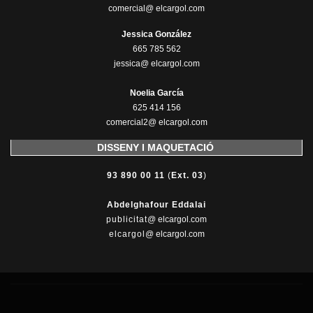
comercial@ elcargol.com
Jessica González
665 785 562
jessica@ elcargol.com
Noelia García
625 414 156
comercial2@ elcargol.com
DISSENY I MAQUETACIÓ
93 890 00 11
(
Ext. 03
)
Abdelghafour Eddalai
publicitat
@ elcargol.com
elcargol
@ elcargol.com