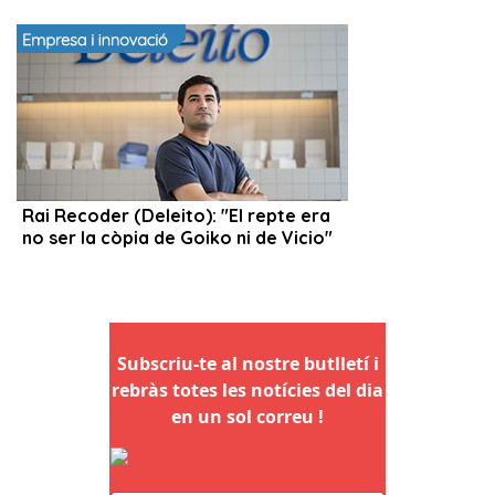
Subscriu-te al nostre butlletí i
rebràs totes les notícies del dia
en un sol correu !