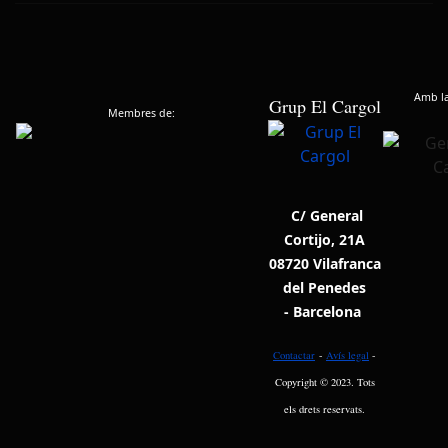
Amb la 
Grup El Cargol
Membres de:
C/ General
Cortijo, 21A
08720 Vilafranca
del Penedes
- Barcelona
Contactar
-
Avís legal
-
Copyright © 2023. Tots
els drets reservats.