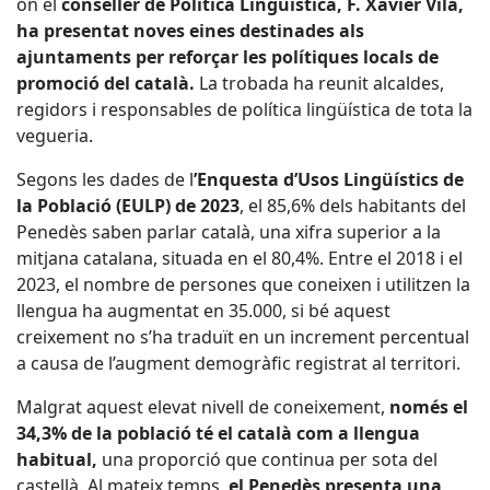
on el
conseller de Política Lingüística, F. Xavier Vila,
ha presentat noves eines destinades als
ajuntaments per reforçar les polítiques locals de
promoció del català.
La trobada ha reunit alcaldes,
regidors i responsables de política lingüística de tota la
vegueria.
Segons les dades de l
’Enquesta d’Usos Lingüístics de
la Població (EULP) de 2023
, el 85,6% dels habitants del
Penedès saben parlar català, una xifra superior a la
mitjana catalana, situada en el 80,4%. Entre el 2018 i el
2023, el nombre de persones que coneixen i utilitzen la
llengua ha augmentat en 35.000, si bé aquest
creixement no s’ha traduït en un increment percentual
a causa de l’augment demogràfic registrat al territori.
Malgrat aquest elevat nivell de coneixement,
només el
34,3% de la població té el català com a llengua
habitual,
una proporció que continua per sota del
castellà. Al mateix temps,
el Penedès presenta una