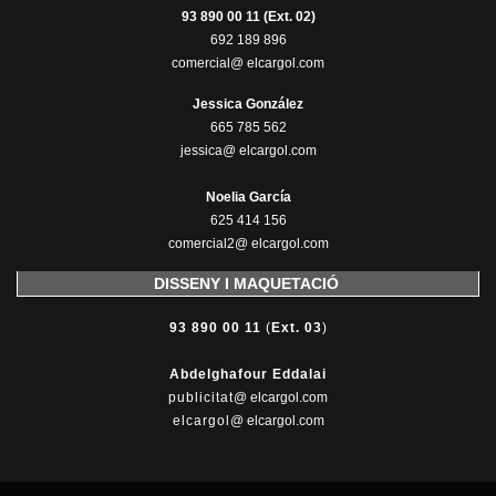
93 890 00 11 (Ext. 02)
692 189 896
comercial@ elcargol.com
Jessica González
665 785 562
jessica@ elcargol.com
Noelia García
625 414 156
comercial2@ elcargol.com
DISSENY I MAQUETACIÓ
93 890 00 11
(
Ext. 03
)
Abdelghafour Eddalai
publicitat
@ elcargol.com
elcargol
@ elcargol.com