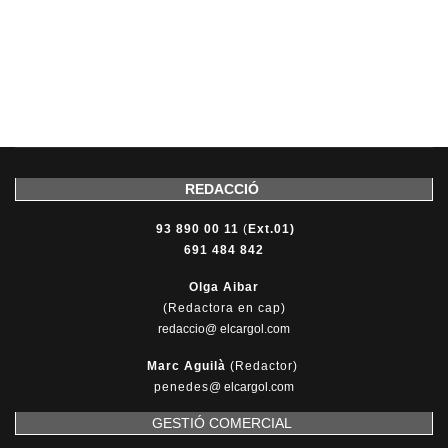
REDACCIÓ
93 890 00 11
(
Ext.01)
691 484 842
Olga Aibar
(Redactora en cap)
redaccio@ elcargol.com
Marc Aguilà
(Redactor)
penedes
@
elcargol.com
GESTIÓ COMERCIAL