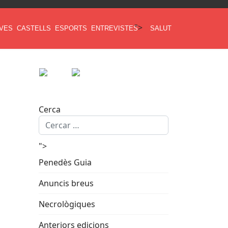
">
AVES
CASTELLS
ESPORTS
ENTREVISTES
SALUT
Cerca
">
Penedès Guia
Anuncis breus
Necrològiques
Anteriors edicions