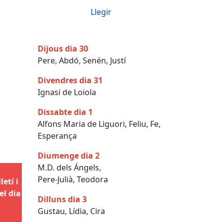
Llegir
Dijous dia 30
Pere, Abdó, Senén, Justí
Divendres dia 31
Ignasi de Loiola
Dissabte dia 1
Alfons Maria de Liguori, Feliu, Fe,
Esperança
Diumenge dia 2
M.D. dels Ángels,
Pere-Julià, Teodora
etí i
el dia
Dilluns dia 3
Gustau, Lídia, Cira