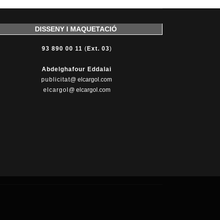
DISSENY I MAQUETACIÓ
93 890 00 11
(
Ext. 03
)
Abdelghafour Eddalai
publicitat
@ elcargol.com
elcargol
@ elcargol.com