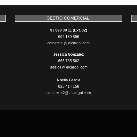
GESTIÓ COMERCIAL
93 890 00 11 (Ext. 02)
692 189 896
comercial@ elcargol.com
Jessica González
665 785 562
jessica@ elcargol.com
Noelia García
625 414 156
comercial2@ elcargol.com