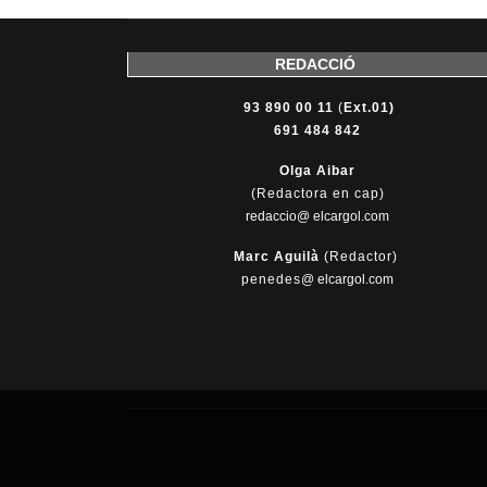
REDACCIÓ
93 890 00 11
(
Ext.01)
691 484 842
Olga Aibar
(Redactora en cap)
redaccio@ elcargol.com
Marc Aguilà
(Redactor)
penedes
@
elcargol.com