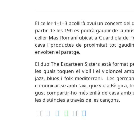
El celler 1+1=3 acollirà avui un concert del
partir de les 19h es podrà gaudir de la mú
celler Mas Romaní ubicat a Guardiola de Fo
cava i productes de proximitat tot gaudin
envolten el paratge.
El duo The Escarteen Sisters està format per 
les quals toquen el violí i el violoncel amb
jazz, blues i folk mediterrani. Les ger
comunicar-se amb l’avi, que viu a Bèlgica, fi
gust compartir-ho més enllà de casa amb el
les distàncies a través de les cançons.