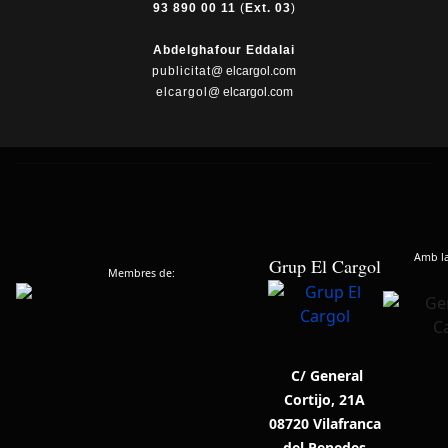
93 890 00 11
(
Ext. 03
)
Abdelghafour Eddalai
publicitat
@ elcargol.com
elcargol
@ elcargol.com
Amb la 
Grup El Cargol
Membres de:
C/ General
Cortijo, 21A
08720 Vilafranca
del Penedes