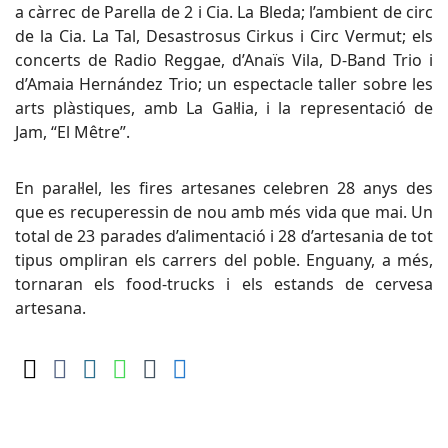
a càrrec de Parella de 2 i Cia. La Bleda; l’ambient de circ
de la Cia. La Tal, Desastrosus Cirkus i Circ Vermut; els
concerts de Radio Reggae, d’Anaïs Vila, D-Band Trio i
d’Amaia Hernández Trio; un espectacle taller sobre les
arts plàstiques, amb La Gal·lia, i la representació de
Jam, “El Mêtre”.
En paral·lel, les fires artesanes celebren 28 anys des
que es recuperessin de nou amb més vida que mai. Un
total de 23 parades d’alimentació i 28 d’artesania de tot
tipus ompliran els carrers del poble. Enguany, a més,
tornaran els food-trucks i els estands de cervesa
artesana.