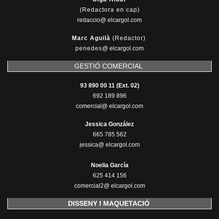
(Redactora en cap)
redaccio@ elcargol.com
Marc Aguilà
(Redactor)
penedes
@
elcargol.com
GESTIÓ COMERCIAL
93 890 00 11 (Ext. 02)
692 189 896
comercial@ elcargol.com
Jessica González
665 785 562
jessica@ elcargol.com
Noelia García
625 414 156
comercial2@ elcargol.com
DISSENY I MAQUETACIÓ