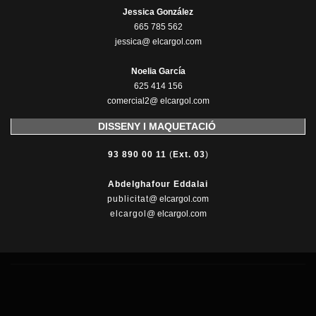
Jessica González
665 785 562
jessica@ elcargol.com
Noelia García
625 414 156
comercial2@ elcargol.com
DISSENY I MAQUETACIÓ
93 890 00 11
(
Ext. 03
)
Abdelghafour Eddalai
publicitat
@ elcargol.com
elcargol
@ elcargol.com