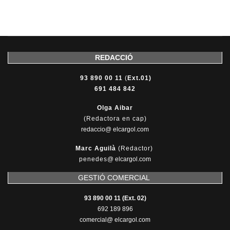
REDACCIÓ
93 890 00 11
(
Ext.01)
691 484 842
Olga Aibar
(Redactora en cap)
redaccio@ elcargol.com
Marc Aguilà
(Redactor)
penedes
@
elcargol.com
GESTIÓ COMERCIAL
93 890 00 11 (Ext. 02)
692 189 896
comercial@ elcargol.com