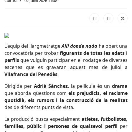
Cultura
02 Juliol 2026 11:48
L'equip del llargmetratge
Allí donde nada
ha obert una
convocatòria per trobar
figurants de totes les edats i
perfils
que vulguin participar en el rodatge de diverses
escenes que es gravaran aquest mes de juliol a
Vilafranca del Penedès
.
Dirigida per
Adrià Sànchez
, la pel·lícula és un
drama
que aborda qüestions com
els prejudicis, el racisme
quotidià, els rumors i la construcció de la realitat
des de diferents punts de vista.
La producció busca especialment
atletes, futbolistes,
famílies, públic i persones de qualsevol perfil
per