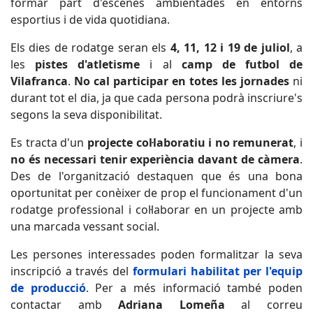
formar part d'escenes ambientades en entorns
esportius i de vida quotidiana.
Els dies de rodatge seran els
4, 11, 12 i 19 de juliol
, a
les
pistes d'atletisme
i al
camp de futbol de
Vilafranca
.
No cal participar en totes les jornades
ni
durant tot el dia, ja que cada persona podrà inscriure's
segons la seva disponibilitat.
Es tracta d'un
projecte col·laboratiu i no remunerat
, i
no és necessari tenir experiència davant de càmera
.
Des de l'organització destaquen que és una bona
oportunitat per conèixer de prop el funcionament d'un
rodatge professional i col·laborar en un projecte amb
una marcada vessant social.
Les persones interessades poden formalitzar la seva
inscripció a través del
formulari habilitat per l'equip
de producció
. Per a més informació també poden
contactar amb
Adriana Lomeña
al correu