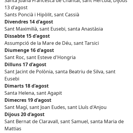
Santa Joana Francesca de Chantal, sant Herculà, Dijous
13 d'agost
Sants Poncià i Hipòlit, sant Cassià
Divendres 14 d'agost
Sant Maximilià, sant Eusebi, santa Anastàsia
Dissabte 15 d'agost
Assumpció de la Mare de Déu, sant Tarsici
Diumenge 16 d'agost
Sant Roc, sant Esteve d'Hongria
Dilluns 17 d'agost
Sant Jacint de Polònia, santa Beatriu de Silva, sant
Eusebi
Dimarts 18 d'agost
Santa Helena, sant Agapit
Dimecres 19 d'agost
Sant Magí, sant Joan Eudes, sant Lluís d'Anjou
Dijous 20 d'agost
Sant Bernat de Claravall, sant Samuel, santa Maria de
Mattias