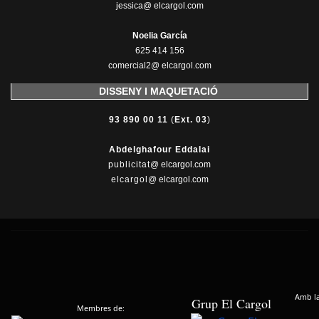
jessica@ elcargol.com
Noelia García
625 414 156
comercial2@ elcargol.com
DISSENY I MAQUETACIÓ
93 890 00 11
(
Ext. 03
)
Abdelghafour Eddalai
publicitat
@ elcargol.com
elcargol
@ elcargol.com
Amb la 
Grup El Cargol
Membres de: