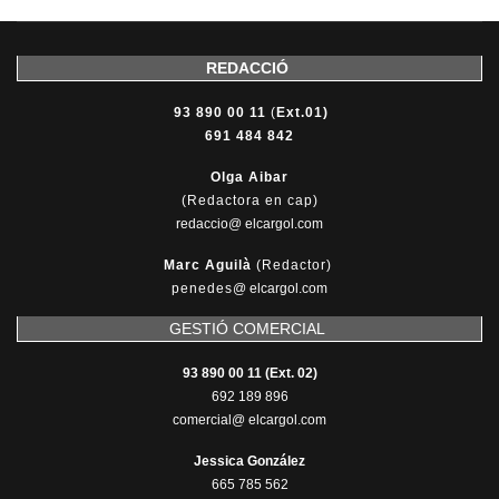
REDACCIÓ
93 890 00 11
(
Ext.01)
691 484 842
Olga Aibar
(Redactora en cap)
redaccio@ elcargol.com
Marc Aguilà
(Redactor)
penedes
@
elcargol.com
GESTIÓ COMERCIAL
93 890 00 11 (Ext. 02)
692 189 896
comercial@ elcargol.com
Jessica González
665 785 562