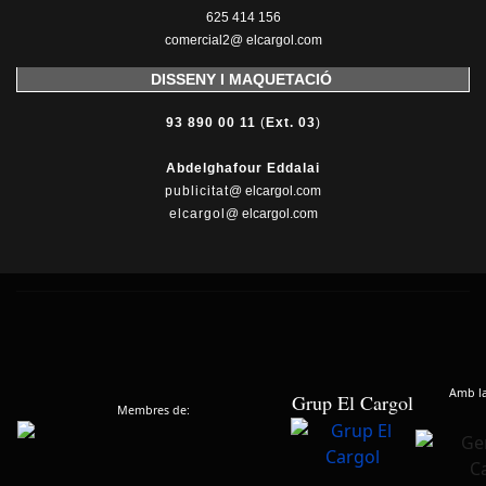
625 414 156
comercial2@ elcargol.com
DISSENY I MAQUETACIÓ
93 890 00 11
(
Ext. 03
)
Abdelghafour Eddalai
publicitat
@ elcargol.com
elcargol
@ elcargol.com
Amb la 
Grup El Cargol
Membres de: