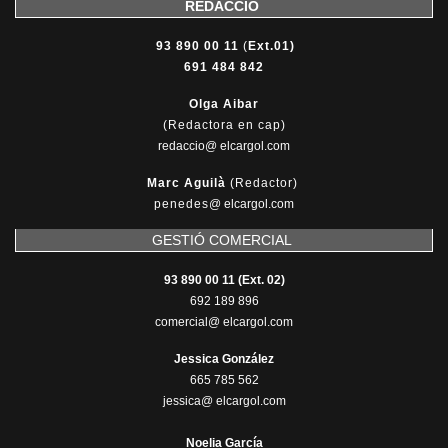
REDACCIÓ
93 890 00 11
(
Ext.01)
691 484 842
Olga Aibar
(Redactora en cap)
redaccio@ elcargol.com
Marc Aguilà
(Redactor)
penedes
@
elcargol.com
GESTIÓ COMERCIAL
93 890 00 11 (Ext. 02)
692 189 896
comercial@ elcargol.com
Jessica González
665 785 562
jessica@ elcargol.com
Noelia García