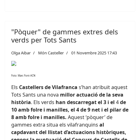
"Pòquer" de gammes extres dels
verds per Tots Sants
Olga Aibar
Món Casteller
01 Novembre 2025 17:43
Foto: Marc Font-ACN
Els
Castellers de Vilafranca
s’han atribuït aquest
Tots Sants una nova
millor actuació de la seva
història
. Els verds
han descarregat el 3 i el
4
de
10 amb folre i manilles, el 4 de 9 net i el pilar de
8 amb folre i manilles.
Aquest ‘pòquer’ de
gammes extra situa els vilafranquins
al
capdavant del llistat d’actuacions històriques,
segons la puntuació del Concurs de Castells de