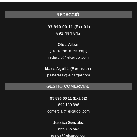
REDACCIÓ
93 890 00 11
(
Ext.01)
691 484 842
Olga Aibar
(Redactora en cap)
redaccio@ elcargol.com
Marc Aguilà
(Redactor)
penedes
@
elcargol.com
GESTIÓ COMERCIAL
93 890 00 11 (Ext. 02)
692 189 896
comercial@ elcargol.com
Jessica González
665 785 562
jessica@ elcargol.com