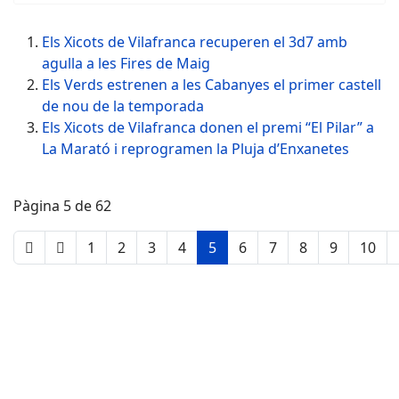
Els Xicots de Vilafranca recuperen el 3d7 amb
agulla a les Fires de Maig
Els Verds estrenen a les Cabanyes el primer castell
de nou de la temporada
Els Xicots de Vilafranca donen el premi “El Pilar” a
La Marató i reprogramen la Pluja d’Enxanetes
Pàgina 5 de 62
1
2
3
4
5
6
7
8
9
10