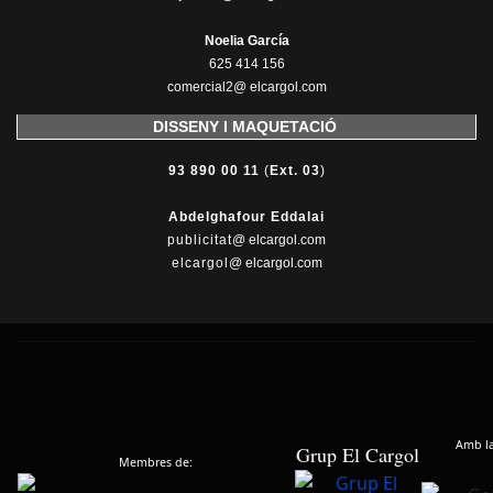
Noelia García
625 414 156
comercial2@ elcargol.com
DISSENY I MAQUETACIÓ
93 890 00 11
(
Ext. 03
)
Abdelghafour Eddalai
publicitat
@ elcargol.com
elcargol
@ elcargol.com
Amb la 
Grup El Cargol
Membres de: