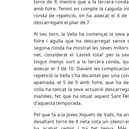
torre de 9, mentre que a la tercera ronda
amb folre. Tenint en compte la caiguda inici
ronda de repetició, on ha aixecat el 4 de 
descarregant el pilar de 7.
Al seu torn, la Vella ha començat la seva
folre i agulla que ha descarregat sense 
segona ronda ha mostrat les seves millors
net, considerat el 'castell total' per la se
tingut menys sort a la tercera ronda, qu
aixecar el 3 de 10. Davant les complicacio
repetició la Vella s'ha decantat per una con
apamada, el 5 de 9 amb folre, que ha d
colla ha tancat la seva actuació descarrega
manilles, fet que ha situat aquest Sant Fè
d'aquesta temporada.
Pel que fa a la Joves Xiquets de Valls, ha a
desafiant torre de 8 neta sota un silenci e
ha acabat cedint i ha fet llenya. Mé