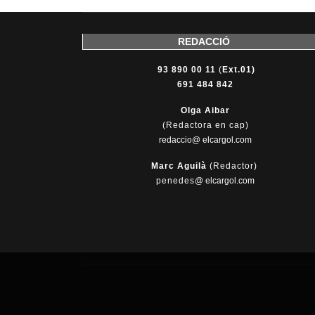
REDACCIÓ
93 890 00 11
(
Ext.01)
691 484 842
Olga Aibar
(Redactora en cap)
redaccio@ elcargol.com
Marc Aguilà
(Redactor)
penedes
@
elcargol.com