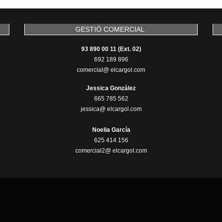
GESTIÓ COMERCIAL
93 890 00 11 (Ext. 02)
692 189 896
comercial@ elcargol.com
Jessica González
665 785 562
jessica@ elcargol.com
Noelia García
625 414 156
comercial2@ elcargol.com