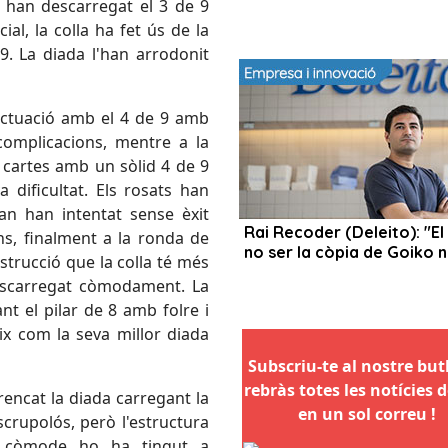
 han descarregat el 3 de 9
al, la colla ha fet ús de la
9. La diada l'han arrodonit
 actuació amb el 4 de 9 amb
complicacions, mentre a la
 cartes amb un sòlid 4 de 9
va dificultat. Els rosats han
an han intentat sense èxit
ns, finalment a la ronda de
strucció que la colla té més
escarregat còmodament. La
nt el pilar de 8 amb folre i
lix com la seva millor diada
Subscriu-te al nostre butll
rebràs totes les notícies d
rrencat la diada carregant la
en un sol correu !
scrupolós, però l'estructura
s còmode ho ha tingut a