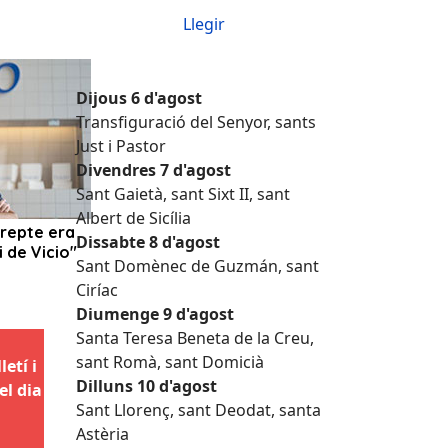
Llegir
Dijous 6 d'agost
Transfiguració del Senyor, sants
Just i Pastor
Divendres 7 d'agost
Sant Gaietà, sant Sixt II, sant
Albert de Sicília
Dissabte 8 d'agost
Sant Domènec de Guzmán, sant
Ciríac
Diumenge 9 d'agost
Santa Teresa Beneta de la Creu,
sant Romà, sant Domicià
etí i
Dilluns 10 d'agost
el dia
Sant Llorenç, sant Deodat, santa
Astèria