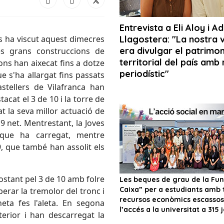
ès ha viscut aquest dimecres
s grans construccions de
yons han aixecat fins a dotze
 s'ha allargat fins passats
stellers de Vilafranca han
tacat el 3 de 10 i la torre de
nat la seva millor actuació de
9 net. Mentrestant, la Joves
 que ha carregat, mentre
, que també han assolit els
ostant pel 3 de 10 amb folre
perar la tremolor del tronc i
neta fes l'aleta. En segona
terior i han descarregat la