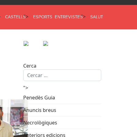
>
">
">
CASTELLS
ESPORTS
ENTREVISTES
SALUT
Cerca
">
Penedès Guia
Anuncis breus
Necrològiques
Anteriors edicions