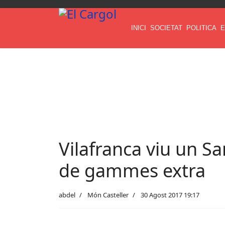
INICI
SOCIETAT
POLITICA
E
Vilafranca viu un San
de gammes extra
abdel
Món Casteller
30 Agost 2017 19:17