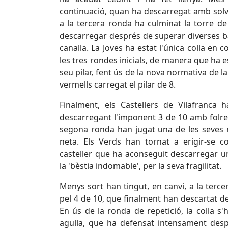
continuació, quan ha descarregat amb solv
a la tercera ronda ha culminat la torre de
descarregar després de superar diverses ba
canalla. La Joves ha estat l'única colla en c
les tres rondes inicials, de manera que ha e
seu pilar, fent ús de la nova normativa de la 
vermells carregat el pilar de 8.
Finalment, els Castellers de Vilafranca 
descarregant l'imponent 3 de 10 amb folre 
segona ronda han jugat una de les seves mi
neta. Els Verds han tornat a erigir-se 
casteller que ha aconseguit descarregar u
la 'bèstia indomable', per la seva fragilitat.
Menys sort han tingut, en canvi, a la terc
pel 4 de 10, que finalment han descartat des
En ús de la ronda de repetició, la colla s
agulla, que ha defensat intensament desp