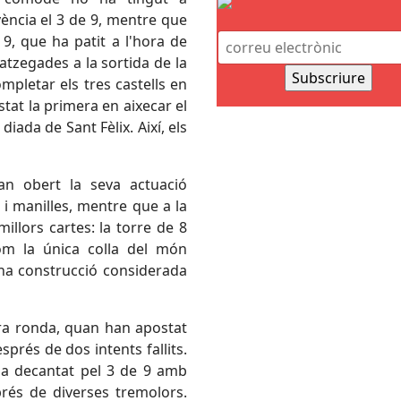
ència el 3 de 9, mentre que
 9, que ha patit a l'hora de
tzegades a la sortida de la
ompletar els tres castells en
stat la primera en aixecar el
diada de Sant Fèlix. Així, els
han obert la seva actuació
i manilles, mentre que a la
llors cartes: la torre de 8
com la única colla del món
na construcció considerada
era ronda, quan han apostat
prés de dos intents fallits.
'ha decantat pel 3 de 9 amb
rés de diverses tremolors.