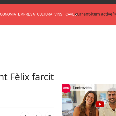
current-item active"
CONOMIA
EMPRESA
CULTURA
VINS I CAVES
t Fèlix farcit