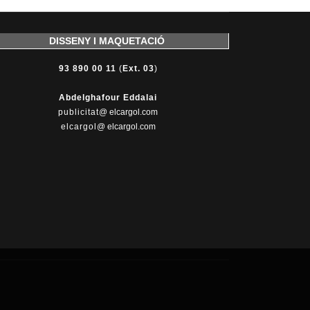
DISSENY I MAQUETACIÓ
93 890 00 11
(
Ext. 03
)
Abdelghafour Eddalai
publicitat
@ elcargol.com
elcargol
@ elcargol.com