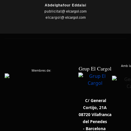
Abdelghafour Eddalai
publicitat
@ elcargol.com
elcargol
@ elcargol.com
Amb la 
Grup El Cargol
Membres de:
C/ General
Cortijo, 21A
08720 Vilafranca
del Penedes
- Barcelona