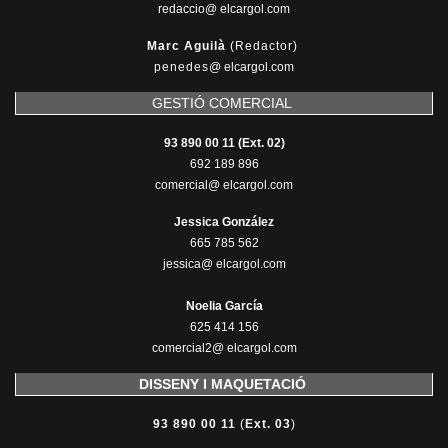
redaccio@ elcargol.com
Marc Aguilà
(Redactor)
penedes
@
elcargol.com
GESTIÓ COMERCIAL
93 890 00 11 (Ext. 02)
692 189 896
comercial@ elcargol.com
Jessica González
665 785 562
jessica@ elcargol.com
Noelia García
625 414 156
comercial2@ elcargol.com
DISSENY I MAQUETACIÓ
93 890 00 11
(
Ext. 03
)