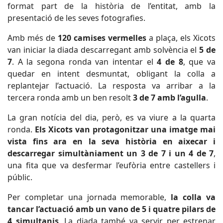
format part de la història de l’entitat, amb la
presentació de les seves fotografies.
Amb més de
120 camises vermelles
a plaça, els Xicots
van iniciar la diada descarregant amb solvència el
5 de
7
. A la segona ronda van intentar el
4 de 8
, que va
quedar en intent desmuntat, obligant la colla a
replantejar l’actuació. La resposta va arribar a la
tercera ronda amb un ben resolt
3 de 7 amb l’agulla
.
La gran notícia del dia, però, es va viure a la quarta
ronda.
Els Xicots van protagonitzar una imatge mai
vista fins ara en la seva història en aixecar i
descarregar simultàniament un 3 de 7 i un 4 de 7
,
una fita que va desfermar l’eufòria entre castellers i
públic.
Per completar una jornada memorable,
la colla va
tancar l’actuació amb un vano de 5 i quatre pilars de
4 simultanis
. La diada també va servir per estrenar