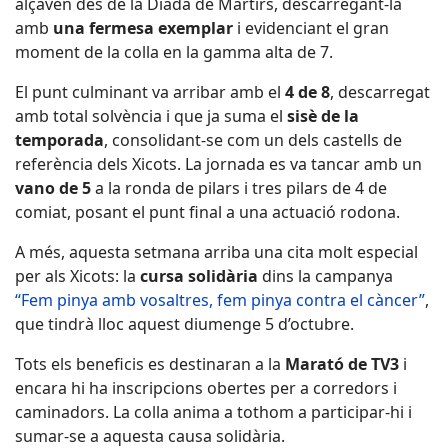
alçaven des de la Diada de Màrtirs, descarregant-la
amb
una fermesa exemplar
i evidenciant el gran
moment de la colla en la gamma alta de 7.
El punt culminant va arribar amb el
4 de 8
, descarregat
amb total solvència i que ja suma el
sisè de la
temporada
, consolidant-se com un dels castells de
referència dels Xicots. La jornada es va tancar amb un
vano de 5
a la ronda de pilars i tres pilars de 4 de
comiat, posant el punt final a una actuació rodona.
A més, aquesta setmana arriba una cita molt especial
per als Xicots: la
cursa solidària
dins la campanya
“Fem pinya amb vosaltres, fem pinya contra el càncer”
,
que tindrà lloc aquest diumenge 5 d’octubre.
Tots els beneficis es destinaran a la
Marató de TV3
i
encara hi ha inscripcions obertes per a corredors i
caminadors. La colla anima a tothom a participar-hi i
sumar-se a aquesta causa solidària.