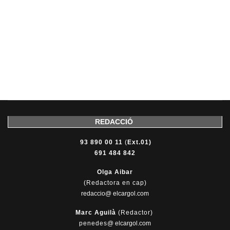
REDACCIÓ
93 890 00 11
(
Ext.01)
691 484 842
Olga Aibar
(Redactora en cap)
redaccio@ elcargol.com
Marc Aguilà
(Redactor)
penedes
@
elcargol.com