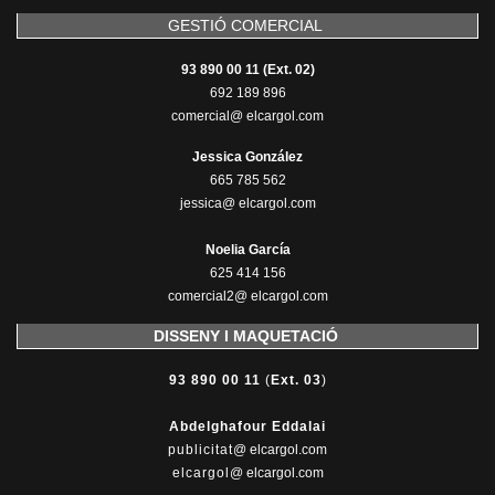
GESTIÓ COMERCIAL
93 890 00 11 (Ext. 02)
692 189 896
comercial@ elcargol.com
Jessica González
665 785 562
jessica@ elcargol.com
Noelia García
625 414 156
comercial2@ elcargol.com
DISSENY I MAQUETACIÓ
93 890 00 11
(
Ext. 03
)
Abdelghafour Eddalai
publicitat
@ elcargol.com
elcargol
@ elcargol.com