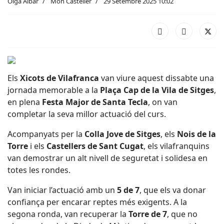
Olga Aibar
Món Casteller
29 Setembre 2025 10:02
Els
Xicots de Vilafranca
van viure aquest dissabte una
jornada memorable a la
Plaça Cap de la Vila de Sitges
,
en plena
Festa Major de Santa Tecla
, on van
completar la seva millor actuació del curs.
Acompanyats per la
Colla Jove de Sitges
, els
Nois de la
Torre
i els
Castellers de Sant Cugat
, els vilafranquins
van demostrar un alt nivell de seguretat i solidesa en
totes les rondes.
Van iniciar l’actuació amb un
5 de 7
, que els va donar
confiança per encarar reptes més exigents. A la
segona ronda, van recuperar la
Torre de 7
, que no