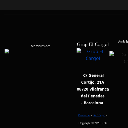
Amb la 
Grup El Cargol
Membres de:
C/ General
Cortijo, 21A
08720 Vilafranca
del Penedes
- Barcelona
Contactar
-
Avís legal
-
Copyright © 2023. Tots