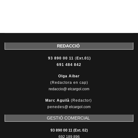
REDACCIÓ
93 890 00 11
(
Ext.01)
691 484 842
Olga Aibar
(Redactora en cap)
redaccio@ elcargol.com
Marc Aguilà
(Redactor)
penedes
@
elcargol.com
GESTIÓ COMERCIAL
93 890 00 11 (Ext. 02)
692 189 896