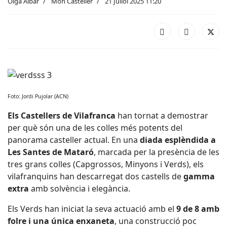
Olga Aibar
Món Casteller
21 Juliol 2025 11:20
Foto: Jordi Pujolar (ACN)
Els Castellers de Vilafranca
han tornat a demostrar
per què són una de les colles més potents del
panorama casteller actual. En una
diada esplèndida a
Les Santes de Mataró
, marcada per la presència de les
tres grans colles (Capgrossos, Minyons i Verds), els
vilafranquins han descarregat dos castells de
gamma
extra
amb solvència i elegància.
Els Verds han iniciat la seva actuació amb el
9 de 8 amb
folre i una única enxaneta
, una construcció poc