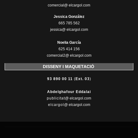
comercial@ elcargol.com
Jessica González
665 785 562
jessica@ elcargol.com
Noelia García
625 414 156
comercial2@ elcargol.com
DISSENY I MAQUETACIÓ
93 890 00 11
(
Ext. 03
)
Abdelghafour Eddalai
publicitat
@ elcargol.com
elcargol
@ elcargol.com