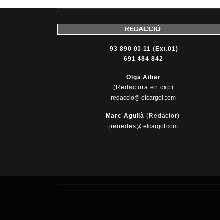
REDACCIÓ
93 890 00 11
(
Ext.01)
691 484 842
Olga Aibar
(Redactora en cap)
redaccio@ elcargol.com
Marc Aguilà
(Redactor)
penedes
@
elcargol.com