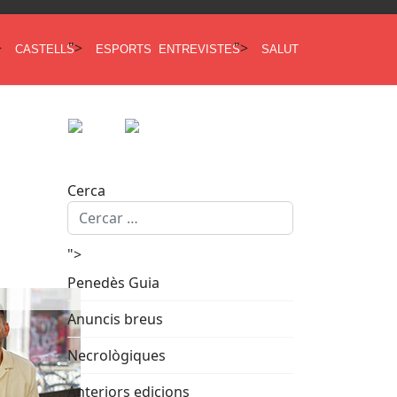
>
">
">
CASTELLS
ESPORTS
ENTREVISTES
SALUT
Cerca
">
Penedès Guia
Anuncis breus
Necrològiques
Anteriors edicions