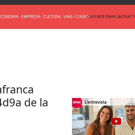
current-item active"
CONOMIA
EMPRESA
CULTURA
VINS I CAVES
lafranca
4d9a de la