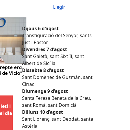
Llegir
Dijous 6 d'agost
Transfiguració del Senyor, sants
Just i Pastor
Divendres 7 d'agost
Sant Gaietà, sant Sixt II, sant
Albert de Sicília
Dissabte 8 d'agost
Sant Domènec de Guzmán, sant
Ciríac
Diumenge 9 d'agost
Santa Teresa Beneta de la Creu,
sant Romà, sant Domicià
etí i
Dilluns 10 d'agost
el dia
Sant Llorenç, sant Deodat, santa
Astèria