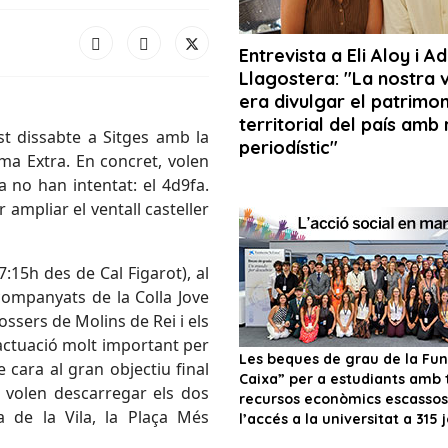
st dissabte a Sitges amb la
ma Extra. En concret, volen
 no han intentat: el 4d9fa.
r ampliar el ventall casteller
7:15h des de Cal Figarot), al
acompanyats de la Colla Jove
tossers de Molins de Rei i els
 actuació molt important per
e cara al gran objectiu final
 volen descarregar els dos
a de la Vila, la Plaça Més