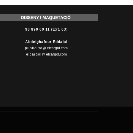
DISSENY I MAQUETACIÓ
93 890 00 11
(
Ext. 03
)
Abdelghafour Eddalai
publicitat
@ elcargol.com
elcargol
@ elcargol.com