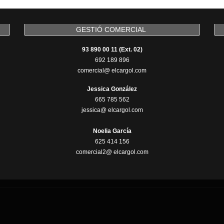
GESTIÓ COMERCIAL
93 890 00 11 (Ext. 02)
692 189 896
comercial@ elcargol.com
Jessica González
665 785 562
jessica@ elcargol.com
Noelia García
625 414 156
comercial2@ elcargol.com