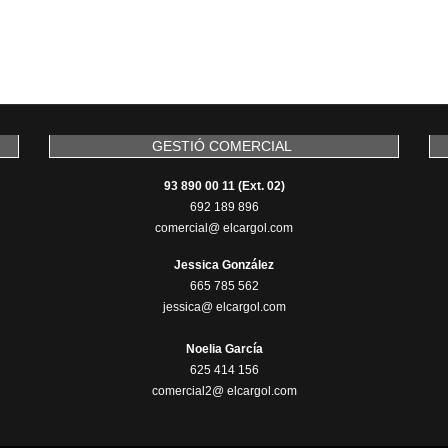
GESTIÓ COMERCIAL
93 890 00 11 (Ext. 02)
692 189 896
comercial@ elcargol.com
Jessica González
665 785 562
jessica@ elcargol.com
Noelia García
625 414 156
comercial2@ elcargol.com