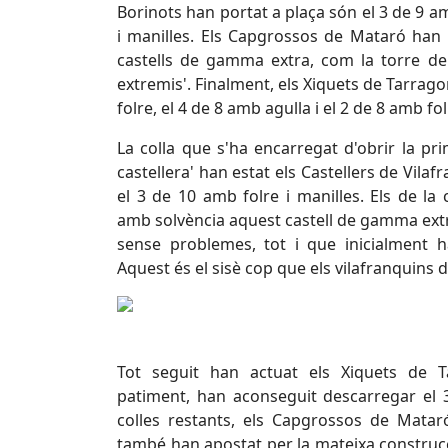
Borinots han portat a plaça són el 3 de 9 am
i manilles. Els Capgrossos de Mataró han
castells de gamma extra, com la torre de
extremis'. Finalment, els Xiquets de Tarrag
folre, el 4 de 8 amb agulla i el 2 de 8 amb fol
La colla que s'ha encarregat d'obrir la pr
castellera' han estat els Castellers de Vila
el 3 de 10 amb folre i manilles. Els de la
amb solvència aquest castell de gamma extr
sense problemes, tot i que inicialment 
Aquest és el sisè cop que els vilafranquins 
Tot seguit han actuat els Xiquets de 
patiment, han aconseguit descarregar el 
colles restants, els Capgrossos de Mataró
també han apostat per la mateixa construcc