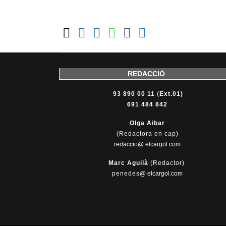
REDACCIÓ
93 890 00 11
(
Ext.01)
691 484 842
Olga Aibar
(Redactora en cap)
redaccio@ elcargol.com
Marc Aguilà
(Redactor)
penedes
@
elcargol.com