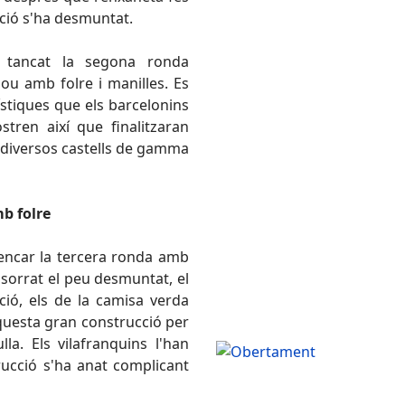
rucció s'ha desmuntat.
n tancat la segona ronda
u amb folre i manilles. Es
ístiques que els barcelonins
ren així que finalitzaran
diversos castells de gamma
mb folre
rrencar la tercera ronda amb
nsorrat el peu desmuntat, el
ció, els de la camisa verda
aquesta gran construcció per
la. Els vilafranquins l'han
rucció s'ha anat complicant