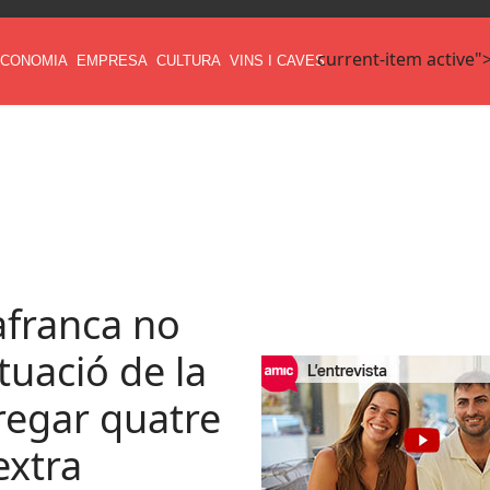
current-item active"
CONOMIA
EMPRESA
CULTURA
VINS I CAVES
lafranca no
tuació de la
rregar quatre
extra