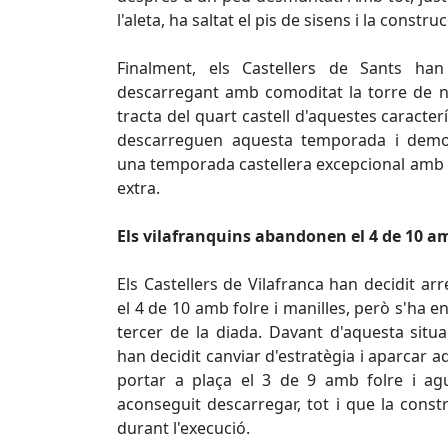
l'aleta, ha saltat el pis de sisens i la const
Finalment, els Castellers de Sants ha
descarregant amb comoditat la torre de no
tracta del quart castell d'aquestes caracter
descarreguen aquesta temporada i demost
una temporada castellera excepcional amb 
extra.
Els vilafranquins abandonen el 4 de 10 a
Els Castellers de Vilafranca han decidit a
el 4 de 10 amb folre i manilles, però s'ha e
tercer de la diada. Davant d'aquesta situa
han decidit canviar d'estratègia i aparcar 
portar a plaça el 3 de 9 amb folre i agul
aconseguit descarregar, tot i que la const
durant l'execució.