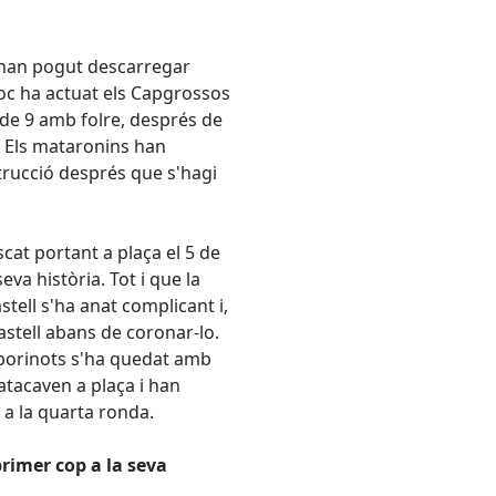
 han pogut descarregar
lloc ha actuat els Capgrossos
de 9 amb folre, després de
. Els mataronins han
trucció després que s'hagi
scat portant a plaça el 5 de
eva història. Tot i que la
stell s'ha anat complicant i,
astell abans de coronar-lo.
 borinots s'ha quedat amb
atacaven a plaça i han
en a la quarta ronda.
primer cop a la seva