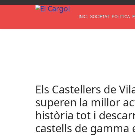
INICI
SOCIETAT
POLITICA
E
Els Castellers de Vi
superen la millor ac
història tot i desca
castells de gamma 