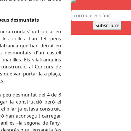
 peus desmuntats
imera ronda s'ha truncat en
 les colles han fet peus
ilafranca que han deixat en
 desmuntats d'un castell
 manilles. Els vilafranquins
construcció al Concurs de
s que van portar-la a plaça,
ts.
n peu desmuntat del 4 de 8
gar la construcció però el
l pilar ja estava construït.
ró han aconseguit carregar
anilles –la segona de l'any-
 després que l'enxaneta fes