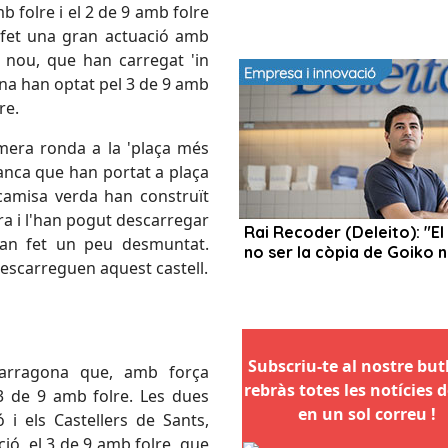
b folre i el 2 de 9 amb folre
 fet una gran actuació amb
 nou, que han carregat 'in
ona han optat pel 3 de 9 amb
re.
imera ronda a la 'plaça més
franca que han portat a plaça
 camisa verda han construït
a i l'han pogut descarregar
han fet un peu desmuntat.
descarreguen aquest castell.
Subscriu-te al nostre butll
Tarragona que, amb força
rebràs totes les notícies d
3 de 9 amb folre. Les dues
en un sol correu !
 i els Castellers de Sants,
ió, el 3 de 9 amb folre, que