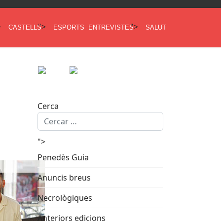
>
">
">
CASTELLS
ESPORTS
ENTREVISTES
SALUT
Cerca
">
Penedès Guia
Anuncis breus
Necrològiques
Anteriors edicions