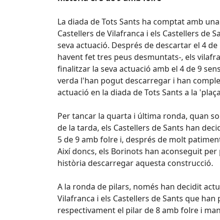
La diada de Tots Sants ha comptat amb una
Castellers de Vilafranca i els Castellers de
seva actuació. Després de descartar el 4 de 
havent fet tres peus desmuntats-, els vilafr
finalitzar la seva actuació amb el 4 de 9 sens
verda l'han pogut descarregar i han comple
actuació en la diada de Tots Sants a la 'plaç
Per tancar la quarta i última ronda, quan 
de la tarda, els Castellers de Sants han decid
5 de 9 amb folre i, després de molt patimen
Així doncs, els Borinots han aconseguit per 
història descarregar aquesta construcció.
A la ronda de pilars, només han decidit actu
Vilafranca i els Castellers de Sants que han 
respectivament el pilar de 8 amb folre i manill