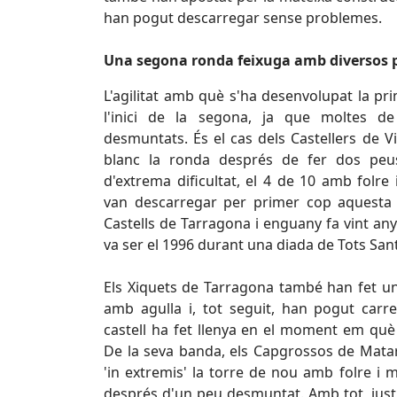
han pogut descarregar sense problemes.
Una segona ronda feixuga amb diversos
L'agilitat amb què s'ha desenvolupat la pr
l'inici de la segona, ja que moltes de
desmuntats. És el cas dels Castellers de V
blanc la ronda després de fer dos peus
d'extrema dificultat, el 4 de 10 amb folre i
van descarregar per primer cop aquesta 
Castells de Tarragona i enguany fa vint any
va ser el 1996 durant una diada de Tots San
Els Xiquets de Tarragona també han fet u
amb agulla i, tot seguit, han pogut carre
castell ha fet llenya en el moment em què e
De la seva banda, els Capgrossos de Mata
'in extremis' la torre de nou amb folre i m
després d'un peu desmuntat. Amb tot, just