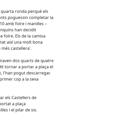
 quarta ronda perquè els
 Sants poguessin completar la
10 amb folre i manilles –
anquins han decidit
e folre. Els de la camisa
tat així una molt bona
a més castellera'.
sonaven dos quarts de quatre
it tornar a portar a plaça el
t, l'han pogut descarregar.
primer cop a la seva
ar els Castellers de
portat a plaça
es i el pilar de sis.