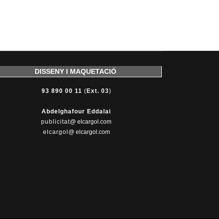
DISSENY I MAQUETACIÓ
93 890 00 11
(
Ext. 03
)
Abdelghafour Eddalai
publicitat
@ elcargol.com
elcargol
@ elcargol.com