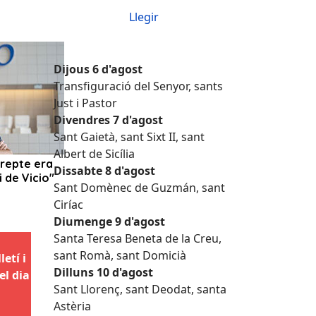
Llegir
Dijous 6 d'agost
Transfiguració del Senyor, sants
Just i Pastor
Divendres 7 d'agost
Sant Gaietà, sant Sixt II, sant
Albert de Sicília
Dissabte 8 d'agost
Sant Domènec de Guzmán, sant
Ciríac
Diumenge 9 d'agost
Santa Teresa Beneta de la Creu,
sant Romà, sant Domicià
etí i
Dilluns 10 d'agost
el dia
Sant Llorenç, sant Deodat, santa
Astèria