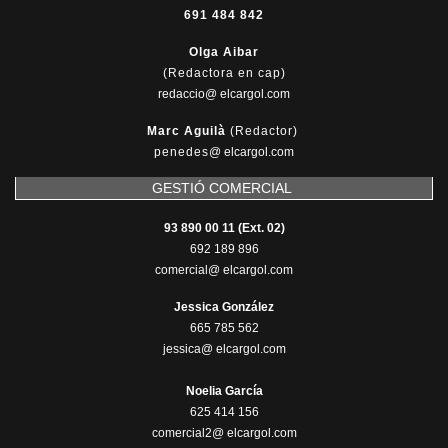
691 484 842
Olga Aibar
(Redactora en cap)
redaccio@ elcargol.com
Marc Aguilà
(Redactor)
penedes
@
elcargol.com
GESTIÓ COMERCIAL
93 890 00 11 (Ext. 02)
692 189 896
comercial@ elcargol.com
Jessica González
665 785 562
jessica@ elcargol.com
Noelia García
625 414 156
comercial2@ elcargol.com