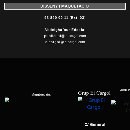
DISSENY I MAQUETACIÓ
93 890 00 11
(
Ext. 03
)
Abdelghafour Eddalai
publicitat
@ elcargol.com
elcargol
@ elcargol.com
Amb la 
Grup El Cargol
Membres de:
C/ General