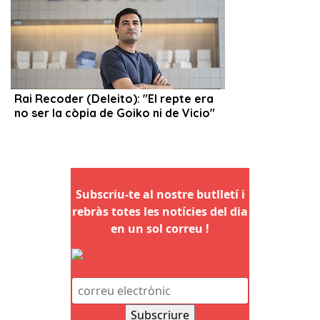
Subscriu-te al nostre butlletí i
rebràs totes les notícies del dia
en un sol correu !