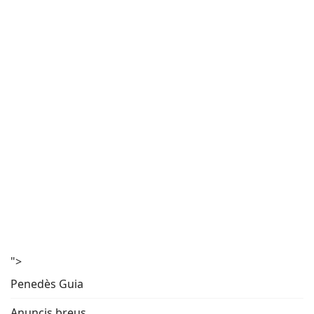
">
Penedès Guia
Anuncis breus