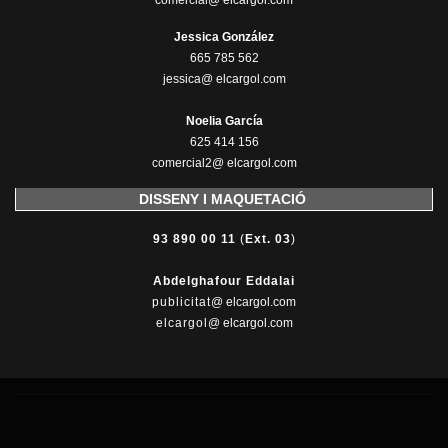
comercial@ elcargol.com
Jessica González
665 785 562
jessica@ elcargol.com
Noelia García
625 414 156
comercial2@ elcargol.com
DISSENY I MAQUETACIÓ
93 890 00 11
(
Ext. 03
)
Abdelghafour Eddalai
publicitat
@ elcargol.com
elcargol
@ elcargol.com