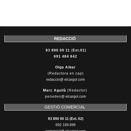
REDACCIÓ
93 890 00 11
(
Ext.01)
691 484 842
Olga Aibar
(Redactora en cap)
redaccio@ elcargol.com
Marc Aguilà
(Redactor)
penedes
@
elcargol.com
GESTIÓ COMERCIAL
93 890 00 11 (Ext. 02)
692 189 896