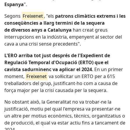
Espanya
".
Segons
Freixenet
, "els
patrons climàtics extrems i les
conseqüències a llarg termini de la sequera
de diversos anys a Catalunya
han creat greus
interrupcions en la indústria, empenyent al sector del
cava a una crisi sense precedents".
L'ERO arriba tot just després de l'Expedient de
Regulació Temporal d'Ocupació (ERTO) que el
cavista sadurninenc va aplicar el 2024
. En un primer
moment,
Freixenet
va sol·licitar un ERTO per a 615
treballadors del grup, justificant-ho com a causa de
força major per la crisi causada per la sequera.
No obstant això, la Generalitat no va trobar-ne la
justificació, motiu pel qual l'empresa va presentar-ne
un altre per motius econòmics, tècnics, organitzatius o
de producció, el qual va estar actiu fins a tancament de
2024.