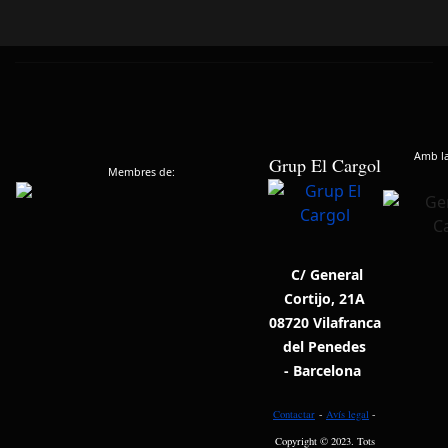
Amb la 
Grup El Cargol
Membres de:
C/ General
Cortijo, 21A
08720 Vilafranca
del Penedes
- Barcelona
Contactar
-
Avís legal
-
Copyright © 2023. Tots