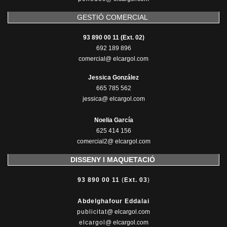
GESTIÓ COMERCIAL
93 890 00 11 (Ext. 02)
692 189 896
comercial@ elcargol.com
Jessica González
665 785 562
jessica@ elcargol.com
Noelia García
625 414 156
comercial2@ elcargol.com
DISSENY I MAQUETACIÓ
93 890 00 11
(
Ext. 03
)
Abdelghafour Eddalai
publicitat
@ elcargol.com
elcargol
@ elcargol.com