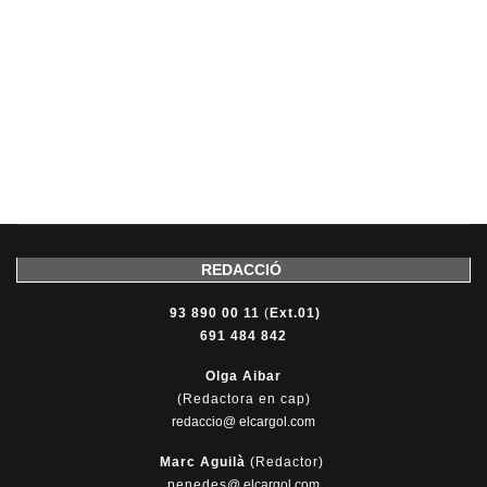
REDACCIÓ
93 890 00 11
(
Ext.01)
691 484 842
Olga Aibar
(Redactora en cap)
redaccio@ elcargol.com
Marc Aguilà
(Redactor)
penedes
@
elcargol.com